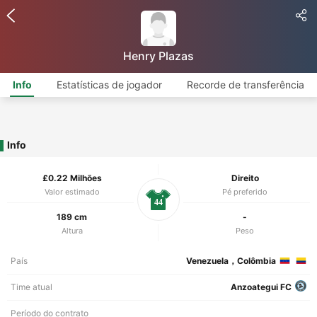
Henry Plazas
Info
Estatísticas de jogador
Recorde de transferência
Info
£0.22 Milhões
Direito
Valor estimado
Pé preferido
44
189 cm
-
Altura
Peso
País
Venezuela，Colômbia
Time atual
Anzoategui FC
Período do contrato