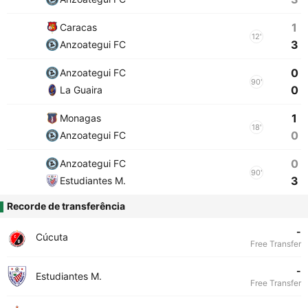
1
Caracas
12'
3
Anzoategui FC
0
Anzoategui FC
90'
0
La Guaira
1
Monagas
18'
0
Anzoategui FC
0
Anzoategui FC
90'
3
Estudiantes M.
Recorde de transferência
-
Cúcuta
Free Transfer
-
Estudiantes M.
Free Transfer