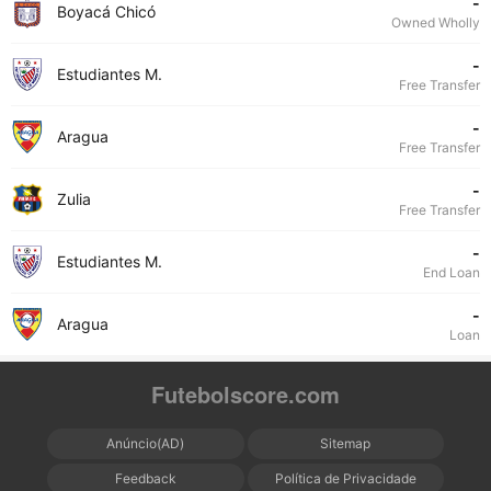
-
Boyacá Chicó
Owned Wholly
-
Estudiantes M.
Free Transfer
-
Aragua
Free Transfer
-
Zulia
Free Transfer
-
Estudiantes M.
End Loan
-
Aragua
Loan
Futebolscore.com
Anúncio(AD)
Sitemap
Feedback
Política de Privacidade