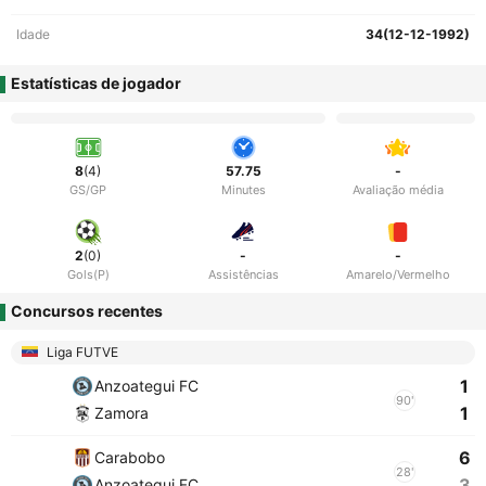
Idade
34(12-12-1992)
Estatísticas de jogador
8
(4)
57.75
-
GS/GP
Minutes
Avaliação média
2
(0)
-
-
Gols(P)
Assistências
Amarelo/Vermelho
Concursos recentes
Liga FUTVE
1
Anzoategui FC
90'
1
Zamora
6
Carabobo
28'
3
Anzoategui FC