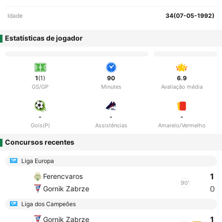
Idade
34(07-05-1992)
Estatísticas de jogador
1
(1)
90
6.9
GS/GP
Minutes
Avaliação média
-
-
-
Gols(P)
Assistências
Amarelo/Vermelho
Concursos recentes
Liga Europa
1
Ferencvaros
90'
0
Gornik Zabrze
Liga dos Campeões
1
Gornik Zabrze