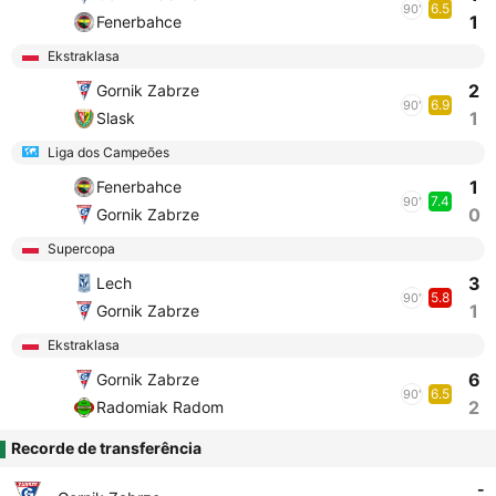
6.5
90'
1
Fenerbahce
Ekstraklasa
2
Gornik Zabrze
6.9
90'
1
Slask
Liga dos Campeões
1
Fenerbahce
7.4
90'
0
Gornik Zabrze
Supercopa
3
Lech
5.8
90'
1
Gornik Zabrze
Ekstraklasa
6
Gornik Zabrze
6.5
90'
2
Radomiak Radom
Recorde de transferência
-