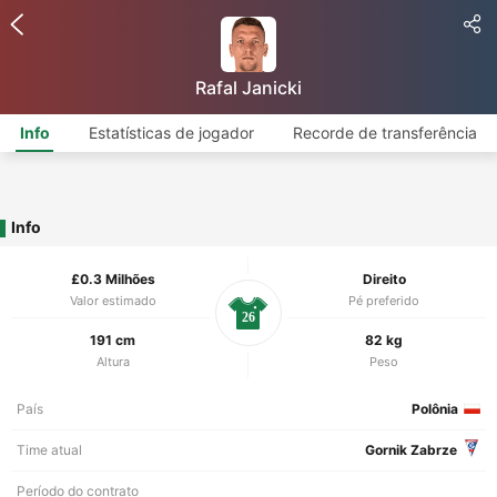
Rafal Janicki
Info
Estatísticas de jogador
Recorde de transferência
Info
£0.3 Milhões
Direito
Valor estimado
Pé preferido
26
191 cm
82 kg
Altura
Peso
País
Polônia
Time atual
Gornik Zabrze
Período do contrato