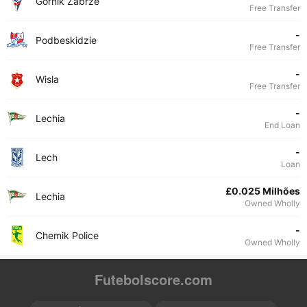
Gornik Zabrze
Free Transfer
-
Podbeskidzie
Free Transfer
-
Wisla
Free Transfer
-
Lechia
End Loan
-
Lech
Loan
£0.025 Milhões
Lechia
Owned Wholly
-
Chemik Police
Owned Wholly
Futebolscore.com