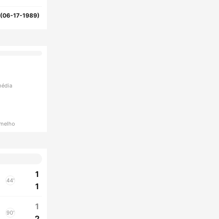
(06-17-1989)
média
rmelho
1
44'
1
1
90'
2