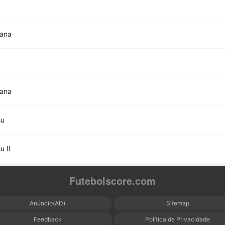
tana
tana
su
u II
Futebolscore.com
Anúncio(AD)
Sitemap
Feedback
Política de Privacidade