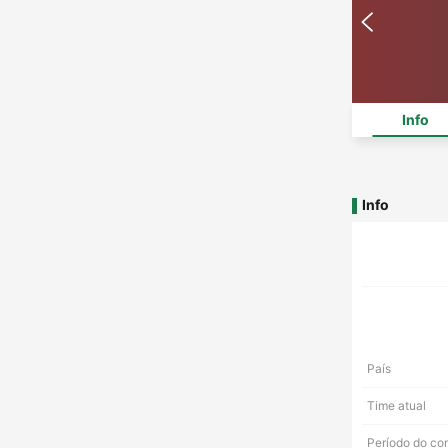
Info
Info
País
Time atual
Período do co