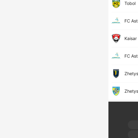
Tobol
FC As
Kaisar
FC As
Zhety
Zhetys