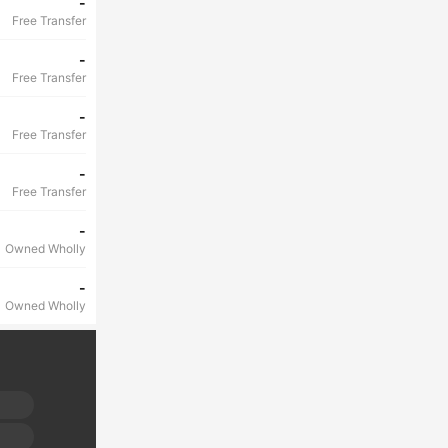
-
Free Transfer
-
Free Transfer
-
Free Transfer
-
Free Transfer
-
Owned Wholly
-
Owned Wholly