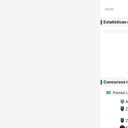
Idade
Estatísticas
Concursos r
Premier 
A
Z
Z
K