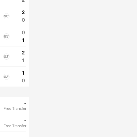
2
90'
0
0
85'
1
2
83'
1
1
83'
0
-
Free Transfer
-
Free Transfer