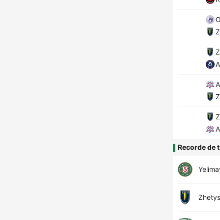
O
Z
Z
A
A
Z
Z
A
Recorde de t
Yelim
Zhety