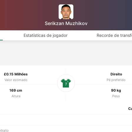
Serikzan Muzhikov
Estatísticas de jogador
Recorde de transf
£0.15 Milhões
Direito
Valor estimado
Pé preferido
7
169 cm
90 kg
Altura
Peso
C
ntrato