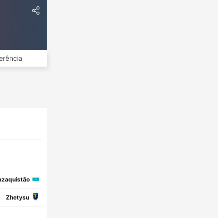
erência
azaquistão
Zhetysu