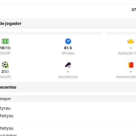
37
 de jogador
18
(16)
81.5
-
GS/GP
Minutes
Avaliação 
2
(0)
-
-
Gols(P)
Assistências
Amarelo/Ve
ecentes
League
tyrau
hetysu
hetysu
yzylzhar