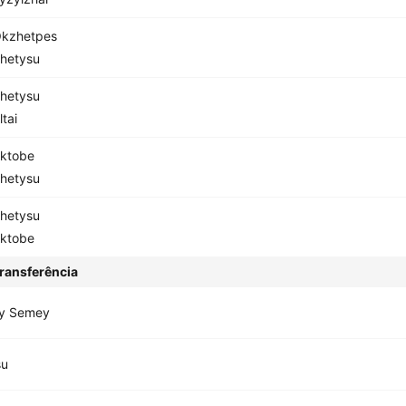
kzhetpes
hetysu
hetysu
ltai
ktobe
hetysu
hetysu
ktobe
ransferência
ay Semey
su