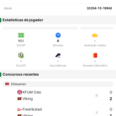
Idade
32(04-13-1994)
Estatísticas de jogador
1
(0)
8
-
GS/GP
Minutes
Avaliação média
-
-
-
Gols(P)
Assistências
Amarelo/Vermelho
Concursos recentes
Eliteserien
0
KFUM Oslo
8'
2
Viking
0
Fredrikstad
3'
1
Viking