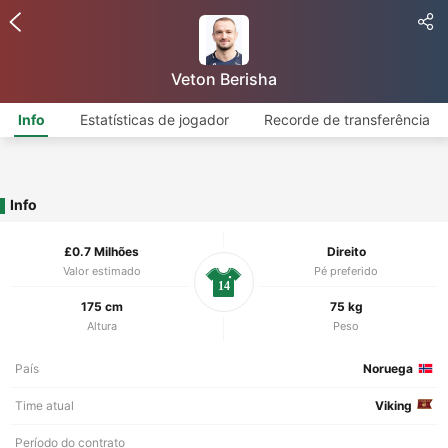
Veton Berisha
Info
Estatísticas de jogador
Recorde de transferência
Info
£0.7 Milhões
Direito
Valor estimado
Pé preferido
14
175 cm
75 kg
Altura
Peso
País
Noruega
Time atual
Viking
Período do contrato