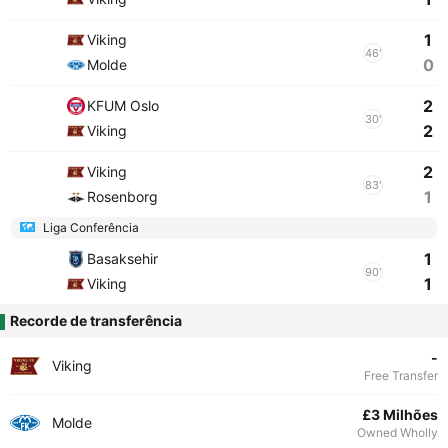
1
Viking
46'
0
Molde
2
KFUM Oslo
30'
2
Viking
2
Viking
83'
1
Rosenborg
Liga Conferência
1
Basaksehir
90'
1
Viking
Recorde de transferência
-
Viking
Free Transfer
£3 Milhões
Molde
Owned Wholly