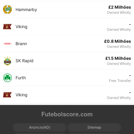
£2 Milhões
Hammarby
Owned Wholly
-
Viking
Owned Wholly
£0.8 Milhões
Brann
Owned Wholly
£1.5 Milhões
SK Rapid
Owned Wholly
-
Furth
Free Transfer
-
Viking
Owned Wholly
Futebolscore.com
Anúncio(AD)
Sitemap