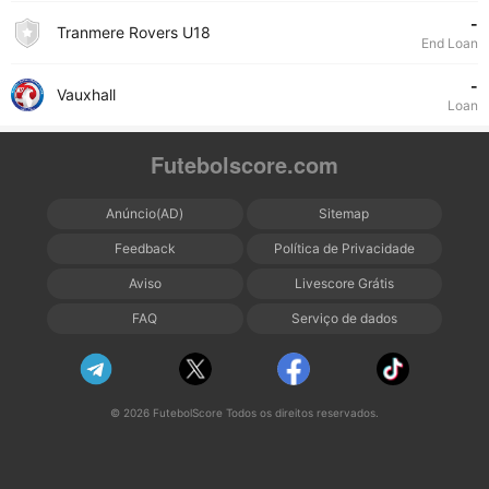
-
Tranmere Rovers U18
End Loan
-
Vauxhall
Loan
Futebolscore.com
Anúncio(AD)
Sitemap
Feedback
Política de Privacidade
Aviso
Livescore Grátis
FAQ
Serviço de dados
© 2026 FutebolScore Todos os direitos reservados.