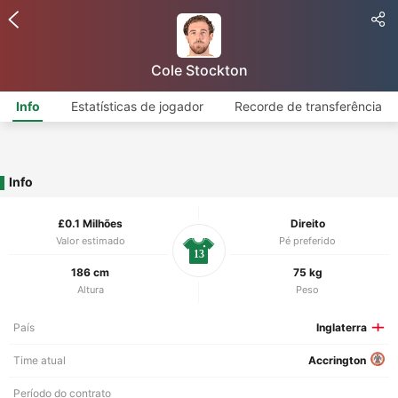
Cole Stockton
Info
Estatísticas de jogador
Recorde de transferência
Info
£0.1 Milhões
Direito
Valor estimado
Pé preferido
13
186 cm
75 kg
Altura
Peso
País
Inglaterra
Time atual
Accrington
Período do contrato