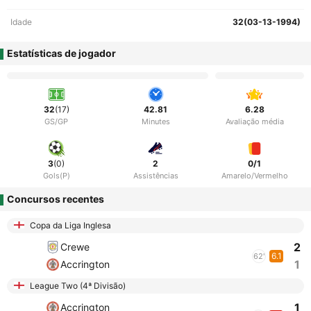
Idade
32(03-13-1994)
Estatísticas de jogador
32
(17)
42.81
6.28
GS/GP
Minutes
Avaliação média
3
(0)
2
0/1
Gols(P)
Assistências
Amarelo/Vermelho
Concursos recentes
Copa da Liga Inglesa
2
Crewe
6.1
62'
1
Accrington
League Two (4ª Divisão)
1
Accrington