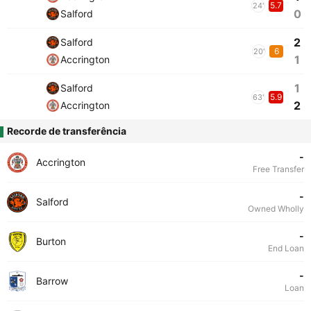
5.7
24'
0
Salford
2
Salford
6
20'
1
Accrington
1
Salford
5.9
63'
2
Accrington
Recorde de transferência
-
Accrington
Free Transfer
-
Salford
Owned Wholly
-
Burton
End Loan
-
Barrow
Loan