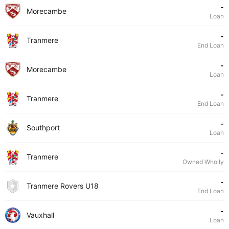
-
Morecambe
Loan
-
Tranmere
End Loan
-
Morecambe
Loan
-
Tranmere
End Loan
-
Southport
Loan
-
Tranmere
Owned Wholly
-
Tranmere Rovers U18
End Loan
-
Vauxhall
Loan