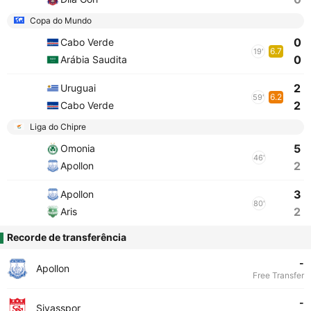
Copa do Mundo
0
Cabo Verde
6.7
19'
0
Arábia Saudita
2
Uruguai
6.2
59'
2
Cabo Verde
Liga do Chipre
5
Omonia
46'
2
Apollon
3
Apollon
80'
2
Aris
Recorde de transferência
-
Apollon
Free Transfer
-
Sivasspor