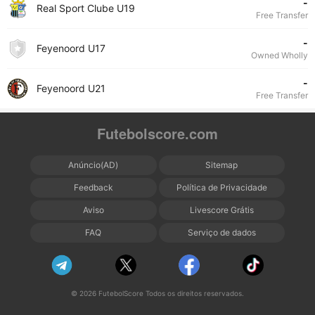
-
Real Sport Clube U19
Free Transfer
-
Feyenoord U17
Owned Wholly
-
Feyenoord U21
Free Transfer
Futebolscore.com
Anúncio(AD)
Sitemap
Feedback
Política de Privacidade
Aviso
Livescore Grátis
FAQ
Serviço de dados
© 2026 FutebolScore Todos os direitos reservados.