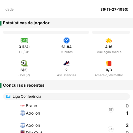
Idade
36(11-27-1990)
Estatísticas de jogador
31
(24)
61.84
4.16
GS/GP
Minutes
Avaliação média
6
(3)
2
0/3
Gols(P)
Assistências
Amarelo/Vermelho
Concursos recentes
Liga Conferência
0
Brann
15'
1
Apollon
3
Apollon
34'
0
Dila Gori