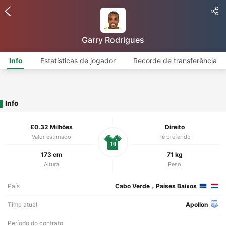
Garry Rodrigues
Info
Estatísticas de jogador
Recorde de transferência
Info
£0.32 Milhões
Direito
Valor estimado
Pé preferido
10
173 cm
71 kg
Altura
Peso
País
Cabo Verde，Países Baixos
Time atual
Apollon
Período do contrato