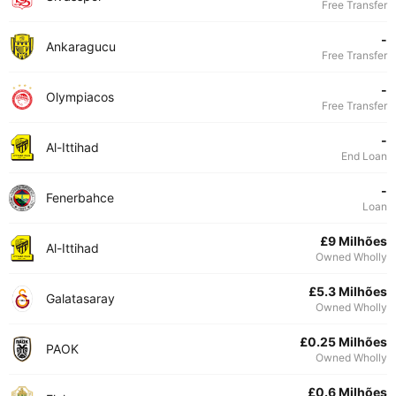
Free Transfer
-
Ankaragucu
Free Transfer
-
Olympiacos
Free Transfer
-
Al-Ittihad
End Loan
-
Fenerbahce
Loan
£9 Milhões
Al-Ittihad
Owned Wholly
£5.3 Milhões
Galatasaray
Owned Wholly
£0.25 Milhões
PAOK
Owned Wholly
£0.6 Milhões