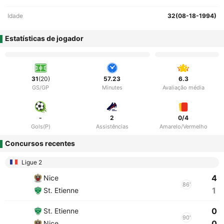
Idade
32(08-18-1994)
Estatísticas de jogador
31
(20)
57.23
6.3
GS/GP
Minutes
Avaliação média
-
2
0/4
Gols(P)
Assistências
Amarelo/Vermelho
Concursos recentes
Ligue 2
4
Nice
86'
1
St. Etienne
0
St. Etienne
90'
0
Nice