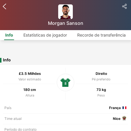
Morgan Sanson
Info
Estatísticas de jogador
Recorde de transferência
Info
£3.5 Milhões
Direito
Valor estimado
Pé preferido
8
180 cm
73 kg
Altura
Peso
País
França
Time atual
Nice
Período do contrato