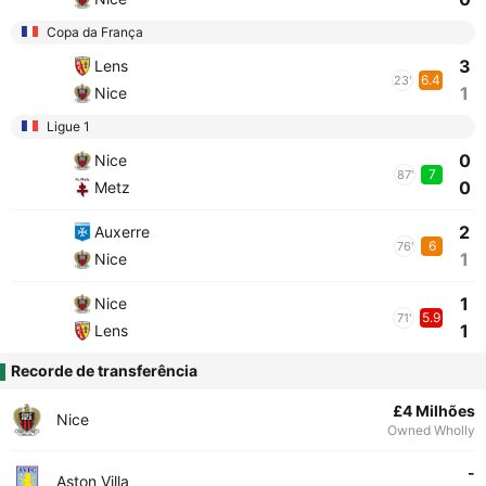
Copa da França
3
Lens
6.4
23'
1
Nice
Ligue 1
0
Nice
7
87'
0
Metz
2
Auxerre
6
76'
1
Nice
1
Nice
5.9
71'
1
Lens
Recorde de transferência
£4 Milhões
Nice
Owned Wholly
-
Aston Villa