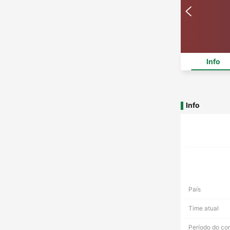
Info
Info
País
Time atual
Período do co