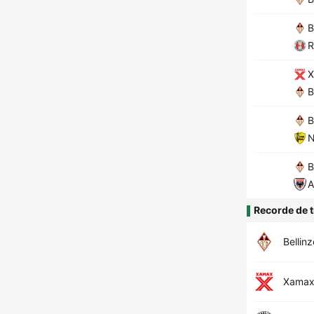
B
R
X
B
B
N
B
A
Recorde de t
Bellin
Xama