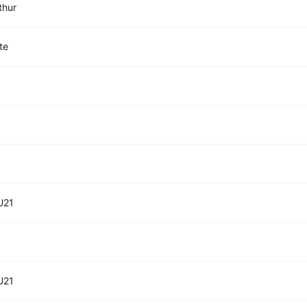
thur
te
x
U21
U21