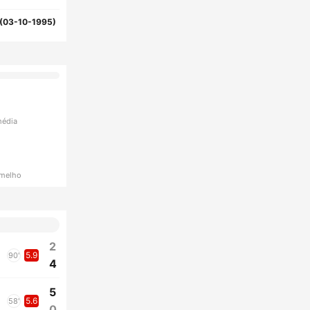
(03-10-1995)
média
rmelho
2
5.9
90'
4
5
5.6
58'
0