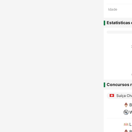
Idade
Estatísticas
Concursos r
Suíça Cha
B
W
L
B