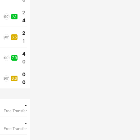
2
7.1
90'
4
2
6.5
90'
1
4
7.9
90'
0
0
6.6
90'
0
-
Free Transfer
-
Free Transfer