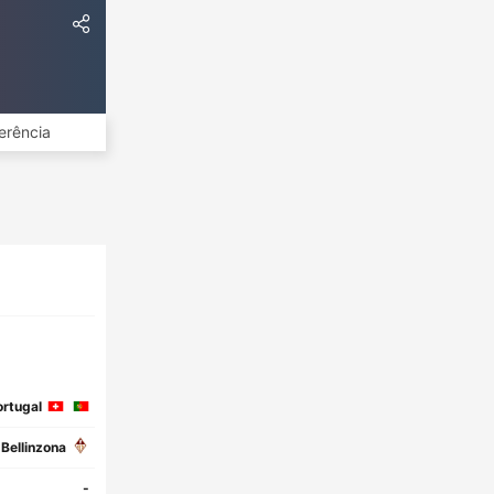
erência
rtugal
Bellinzona
-