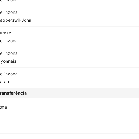
ellinzona
apperswil-Jona
amax
ellinzona
ellinzona
yonnais
ellinzona
arau
ransferência
zona
x