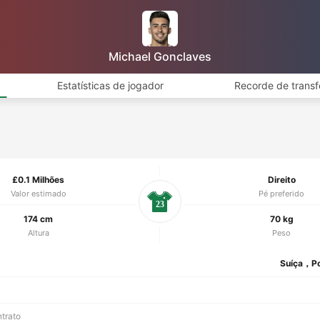
Michael Gonclaves
Estatísticas de jogador
Recorde de transf
£0.1 Milhões
Direito
Valor estimado
Pé preferido
23
174 cm
70 kg
Altura
Peso
Suíça，Po
ntrato