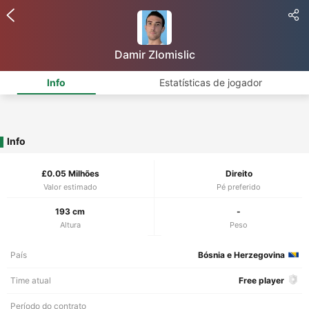
Damir Zlomislic
Info
Estatísticas de jogador
Info
£0.05 Milhões
Direito
Valor estimado
Pé preferido
193 cm
-
Altura
Peso
País
Bósnia e Herzegovina
Time atual
Free player
Período do contrato