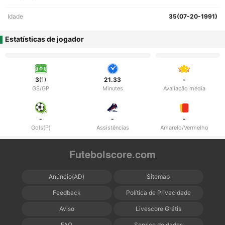
Idade
35(07-20-1991)
Estatísticas de jogador
3
(1)
21.33
-
GS/GP
Minutes
Avaliação média
-
-
-
Gols(P)
Assistências
Amarelo/Vermelho
Futebolscore.com
Anúncio(AD)
Sitemap
Feedback
Política de Privacidade
Aviso
Livescore Grátis
FAQ
Serviço de dados