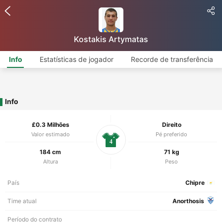
Kostakis Artymatas
Info
Estatísticas de jogador
Recorde de transferência
Info
£0.3 Milhões
Direito
Valor estimado
Pé preferido
4
184 cm
71 kg
Altura
Peso
País
Chipre
Time atual
Anorthosis
Período do contrato