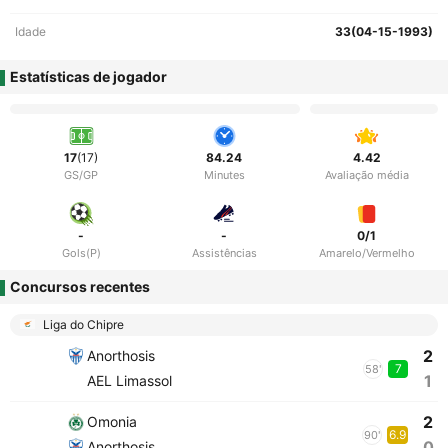
Idade
33(04-15-1993)
Estatísticas de jogador
17
(17)
84.24
4.42
GS/GP
Minutes
Avaliação média
-
-
0/1
Gols(P)
Assistências
Amarelo/Vermelho
Concursos recentes
Liga do Chipre
2
Anorthosis
7
58'
1
AEL Limassol
2
Omonia
6.9
90'
0
Anorthosis