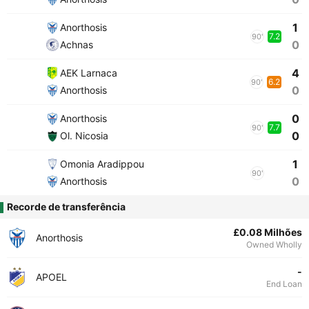
1
Anorthosis
7.2
90'
0
Achnas
4
AEK Larnaca
6.2
90'
0
Anorthosis
0
Anorthosis
7.7
90'
0
Ol. Nicosia
1
Omonia Aradippou
90'
0
Anorthosis
Recorde de transferência
£0.08 Milhões
Anorthosis
Owned Wholly
-
APOEL
End Loan