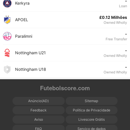
-
Kerkyra
Loan
£0.12 Milhões
APOEL
Owned Wholly
-
Paralimni
Free Transfer
-
Nottingham U21
Owned Wholly
-
Nottingham U18
Owned Wholly
Futebolscore.com
Anúncio(AD)
Sitemap
Feedback
Política de Privacidade
Aviso
Livescore Grátis
FAQ
Serviço de dados