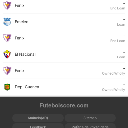
-
Fenix
End Loan
-
Emelec
Loan
-
Fenix
End Loan
-
El Nacional
Loan
-
Fenix
Owned Wholly
-
Dep. Cuenca
Owned Wholly
Futebolscore.com
Anúncio(AD)
Sitemap
Feedback
Política de Privacidade