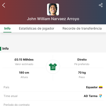
John William Narvaez Arroyo
Info
Estatísticas de jogador
Recorde de transferência
Info
£0.15 Milhões
Direito
Valor estimado
Pé preferido
23
180 cm
70 kg
Altura
Peso
País
Equador
Time atual
AD Tarma
Período do contrato