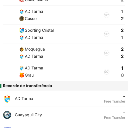
1
AD Tarma
90'
2
Cusco
2
Sporting Cristal
90'
1
AD Tarma
2
Moquegua
90'
2
AD Tarma
1
AD Tarma
90'
0
Grau
Recorde de transferência
-
AD Tarma
Free Transfer
-
Guayaquil City
Free Transfer