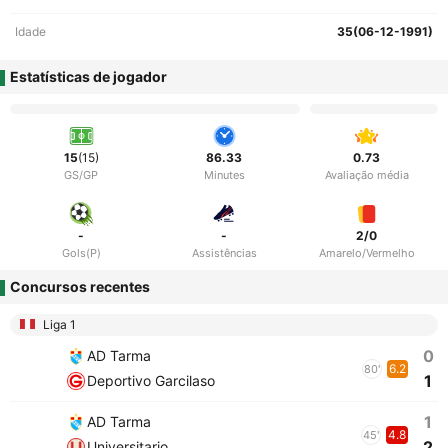
Idade
35(06-12-1991)
Estatísticas de jogador
15
(15)
86.33
0.73
GS/GP
Minutes
Avaliação média
-
-
2/0
Gols(P)
Assistências
Amarelo/Vermelho
Concursos recentes
Liga 1
0
AD Tarma
6.2
80'
1
Deportivo Garcilaso
1
AD Tarma
4.8
45'
2
Universitario