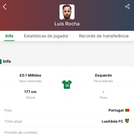
Luis Rocha
Info
Estatísticas de jogador
Recorde de transferência
Info
£0.1 Milhões
Esquerdo
Valor estimado
Pé preferido
16
177 cm
-
Altura
Peso
País
Portugal
Time atual
Lusitânia FC
Período do contrato