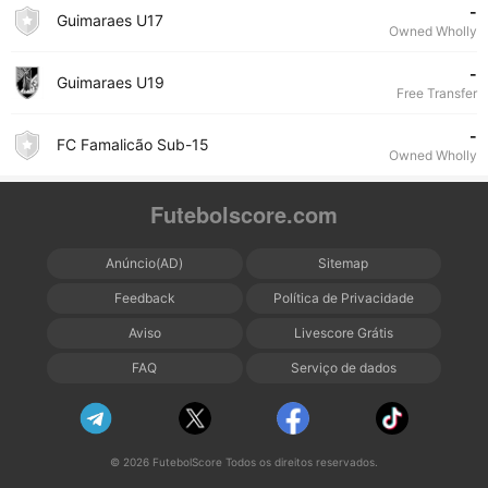
-
Guimaraes U17
Owned Wholly
-
Guimaraes U19
Free Transfer
-
FC Famalicão Sub-15
Owned Wholly
Futebolscore.com
Anúncio(AD)
Sitemap
Feedback
Política de Privacidade
Aviso
Livescore Grátis
FAQ
Serviço de dados
© 2026 FutebolScore Todos os direitos reservados.