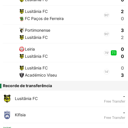
2
Lusitânia FC
90'
0
FC Paços de Ferreira
3
Portimonense
90'
2
Lusitânia FC
0
Leiria
7.1
79'
0
Lusitânia FC
0
Lusitânia FC
14'
3
Académico Viseu
Recorde de transferência
-
Lusitânia FC
Free Transfer
-
Kifisia
Free Transfer