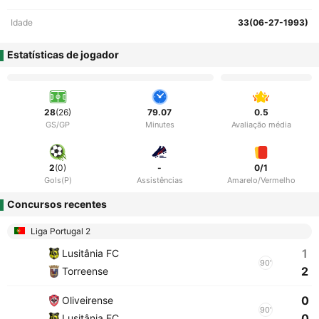
Idade
33(06-27-1993)
Estatísticas de jogador
28
(26)
79.07
0.5
GS/GP
Minutes
Avaliação média
2
(0)
-
0/1
Gols(P)
Assistências
Amarelo/Vermelho
Concursos recentes
Liga Portugal 2
1
Lusitânia FC
90'
2
Torreense
0
Oliveirense
90'
0
Lusitânia FC