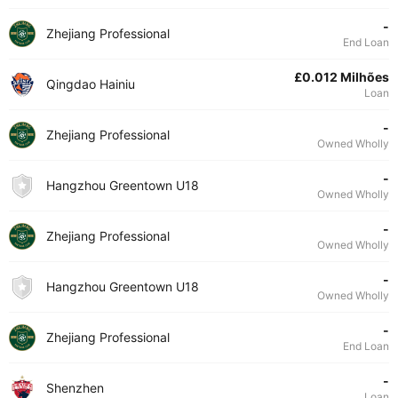
-
Zhejiang Professional
End Loan
£0.012 Milhões
Qingdao Hainiu
Loan
-
Zhejiang Professional
Owned Wholly
-
Hangzhou Greentown U18
Owned Wholly
-
Zhejiang Professional
Owned Wholly
-
Hangzhou Greentown U18
Owned Wholly
-
Zhejiang Professional
End Loan
-
Shenzhen
Loan