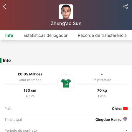
Zheng'ao Sun
Info
Estatísticas de jogador
Recorde de transferência
Info
£0.05 Milhões
-
Valor estimado
Pé preferido
14
183 cm
70 kg
Altura
Peso
País
China
Time atual
Qingdao Hainiu
Período do contrato
-