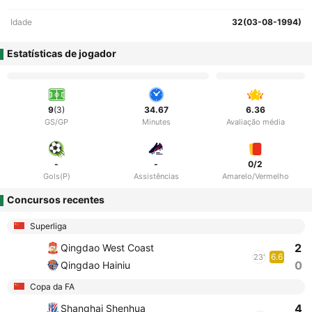
Idade
32(03-08-1994)
Estatísticas de jogador
9
(3)
34.67
6.36
GS/GP
Minutes
Avaliação média
-
-
0/2
Gols(P)
Assistências
Amarelo/Vermelho
Concursos recentes
Superliga
2
Qingdao West Coast
6.6
23'
0
Qingdao Hainiu
Copa da FA
4
Shanghai Shenhua