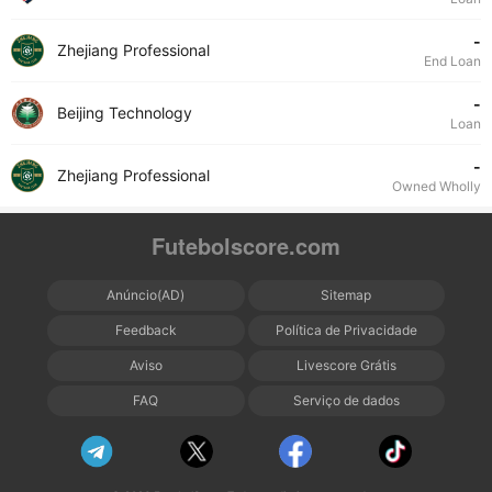
-
Zhejiang Professional
End Loan
-
Beijing Technology
Loan
-
Zhejiang Professional
Owned Wholly
Futebolscore.com
Anúncio(AD)
Sitemap
Feedback
Política de Privacidade
Aviso
Livescore Grátis
FAQ
Serviço de dados