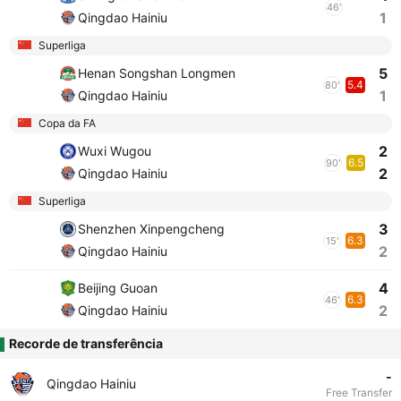
46'
1
Qingdao Hainiu
Superliga
5
Henan Songshan Longmen
5.4
80'
1
Qingdao Hainiu
Copa da FA
2
Wuxi Wugou
6.5
90'
2
Qingdao Hainiu
Superliga
3
Shenzhen Xinpengcheng
6.3
15'
2
Qingdao Hainiu
4
Beijing Guoan
6.3
46'
2
Qingdao Hainiu
Recorde de transferência
-
Qingdao Hainiu
Free Transfer