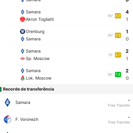
4
Samara
6.9
90'
1
Akron Togliatti
1
Orenburg
6.8
90'
0
Samara
2
Samara
6.7
75'
1
Sp. Moscow
2
Samara
7.4
90'
0
Lok. Moscow
Recorde de transferência
-
Samara
Free Transfer
-
F. Voronezh
Free Transfer