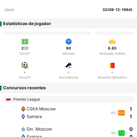
Idade
32(09-12-1994)
Estatísticas de jogador
2
(2)
90
6.85
GS/GP
Minutes
Avaliação média
-
-
-
Gols(P)
Assistências
Amarelo/Vermelho
Concursos recentes
Premier League
1
CSKA Moscow
6.4
90'
1
Samara
0
Din. Moscow
7.3
90'
0
Samara