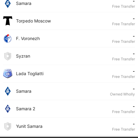
-
Samara
Free Transfer
-
Torpedo Moscow
Free Transfer
-
F. Voronezh
Free Transfer
-
Syzran
Free Transfer
-
Lada Togliatti
Free Transfer
-
Samara
Owned Wholly
-
Samara 2
Free Transfer
-
Yunit Samara
Free Transfer