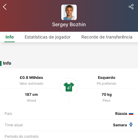
Sergey Bozhin
Info
Estatísticas de jogador
Recorde de transferência
Info
£0.8 Milhões
Esquerdo
Valor estimado
Pé preferido
47
187 cm
70 kg
Altura
Peso
País
Rússia
Time atual
Samara
Período do contrato