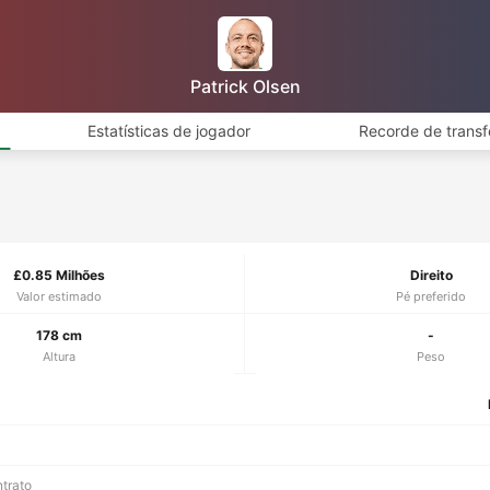
Patrick Olsen
Estatísticas de jogador
Recorde de transf
£0.85 Milhões
Direito
Valor estimado
Pé preferido
178 cm
-
Altura
Peso
ntrato