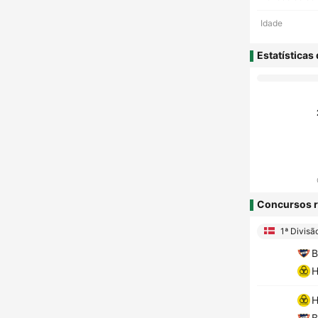
Idade
Estatísticas
Concursos r
1ª Divisã
B
H
H
B