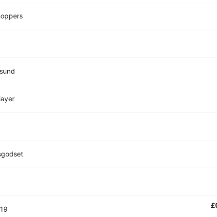
hoppers
sund
layer
sgodset
£
U19