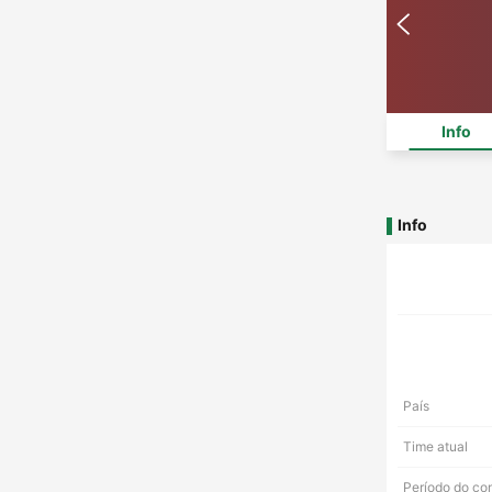
Info
Info
País
Time atual
Período do co