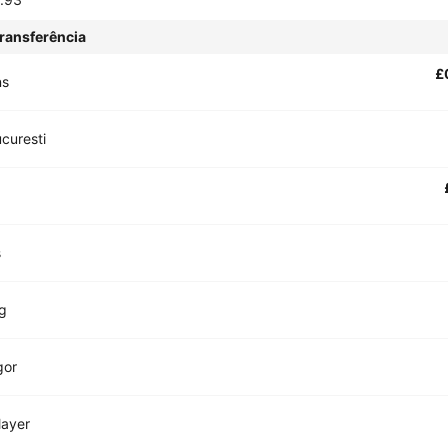
ransferência
£
ns
ucuresti
s
g
gor
layer