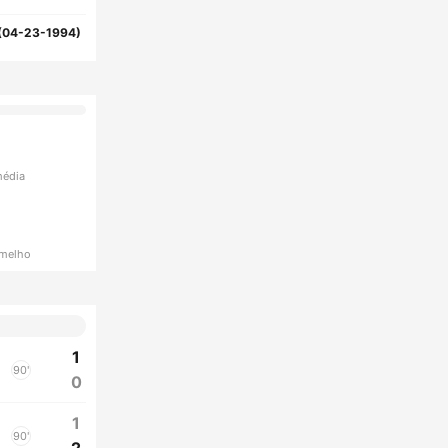
(04-23-1994)
média
rmelho
1
90'
0
1
90'