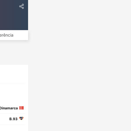
erência
Dinamarca
B.93