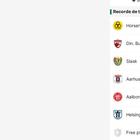
Recorde de t
Horse
Din. B
Slask
Aarhu
Aalbor
Helsin
Free p