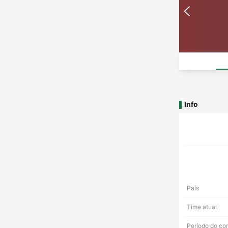
Info
País
Time atual
Período do co