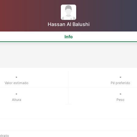
Hassan Al Balushi
Info
-
-
Valor estimado
Pé preferido
-
-
Altura
Peso
ntrato