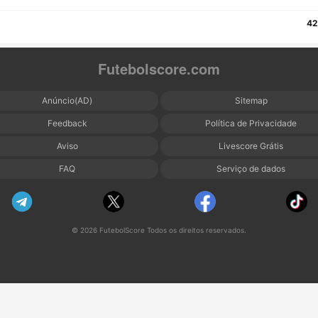
42
Futebolscore.com
Anúncio(AD)
Sitemap
Feedback
Política de Privacidade
Aviso
Livescore Grátis
FAQ
Serviço de dados
© 2026 FutebolScore Todos os direitos reservados.