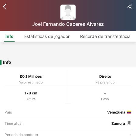
Joel Fernando Caceres Alvarez
Info
Estatísticas de jogador
Recorde de transferência
Info
£0.1 Milhões
Direito
Valor estimado
Pé preferido
178 cm
-
Altura
Peso
País
Venezuela
Time atual
Zamora
Período do contrato
-