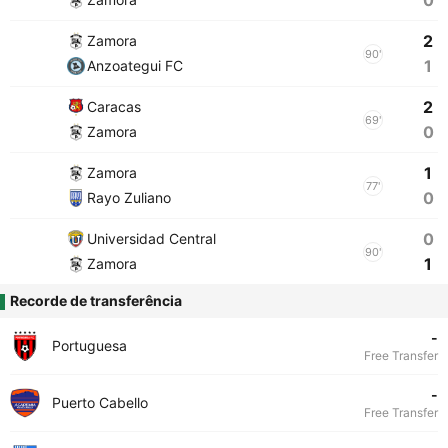
0
2
Zamora
90'
1
Anzoategui FC
2
Caracas
69'
0
Zamora
1
Zamora
77'
0
Rayo Zuliano
0
Universidad Central
90'
1
Zamora
Recorde de transferência
-
Portuguesa
Free Transfer
-
Puerto Cabello
Free Transfer