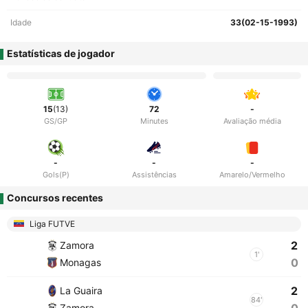
Idade
33(02-15-1993)
Estatísticas de jogador
15
(13)
72
-
GS/GP
Minutes
Avaliação média
-
-
-
Gols(P)
Assistências
Amarelo/Vermelho
Concursos recentes
Liga FUTVE
2
Zamora
1'
0
Monagas
2
La Guaira
84'
Zamora