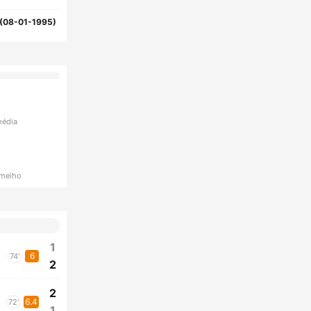
(08-01-1995)
média
rmelho
1
6
74'
2
2
6.4
72'
1