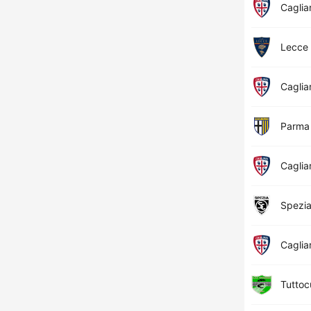
Cagliar
Lecce
Cagliar
Parma
Cagliar
Spezi
Cagliar
Tuttoc