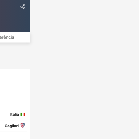
erência
Itália
Cagliari