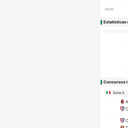
Idade
Estatísticas
Concursos r
Serie A
A
C
C
T