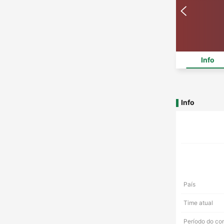
Info
Info
País
Time atual
Período do co