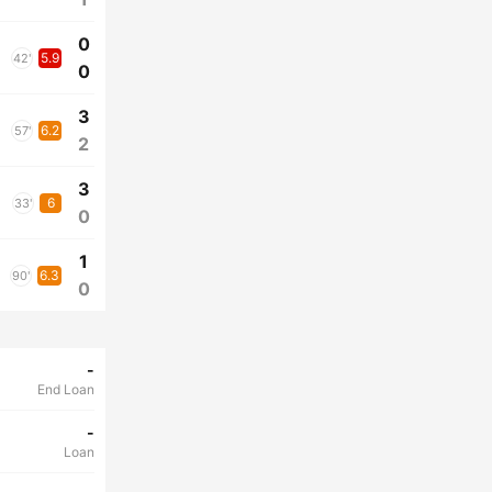
0
5.9
42'
0
3
6.2
57'
2
3
6
33'
0
1
6.3
90'
0
-
End Loan
-
Loan