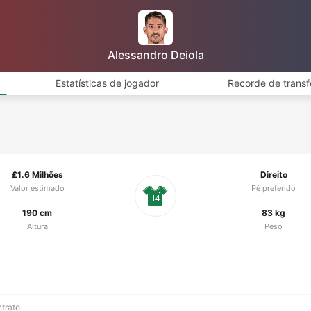
Alessandro Deiola
Estatísticas de jogador
Recorde de transf
£1.6 Milhões
Direito
Valor estimado
Pé preferido
14
190 cm
83 kg
Altura
Peso
ntrato