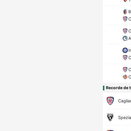
B
C
C
A
I
C
C
C
Recorde de t
Cagliar
Spezi