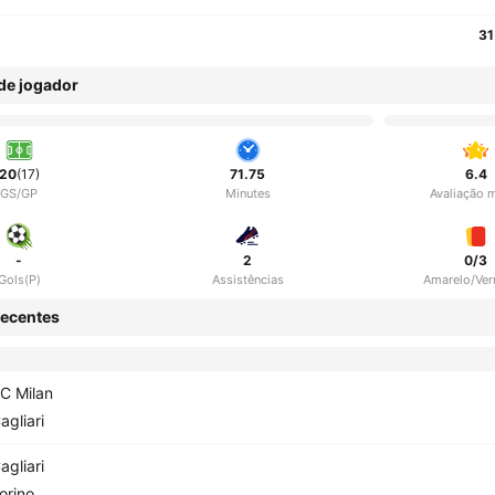
31
 de jogador
20
(17)
71.75
6.4
GS/GP
Minutes
Avaliação 
-
2
0/3
Gols(P)
Assistências
Amarelo/Ve
ecentes
C Milan
agliari
agliari
orino