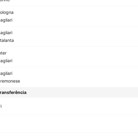
ologna
agliari
agliari
talanta
nter
agliari
agliari
remonese
ransferência
i
a