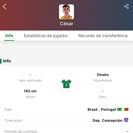
César
Info
Estatísticas de jogador
Recorde de transferência
Info
-
Direito
Valor estimado
Pé preferido
1
192 cm
-
Altura
Peso
País
Brasil，Portugal
Time atual
Dep. Concepción
Período do contrato
-