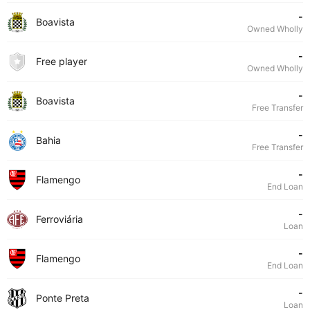
-
Boavista
Owned Wholly
-
Free player
Owned Wholly
-
Boavista
Free Transfer
-
Bahia
Free Transfer
-
Flamengo
End Loan
-
Ferroviária
Loan
-
Flamengo
End Loan
-
Ponte Preta
Loan