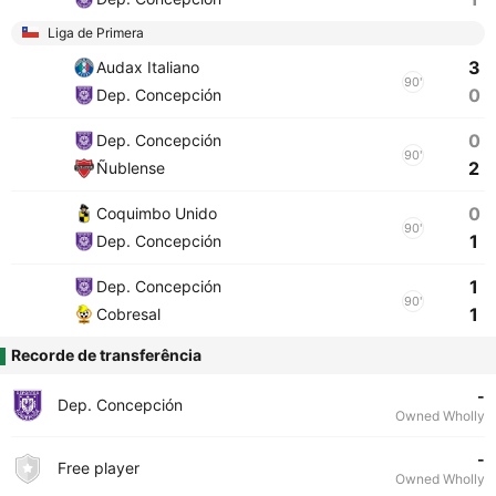
Liga de Primera
3
Audax Italiano
90'
0
Dep. Concepción
0
Dep. Concepción
90'
2
Ñublense
0
Coquimbo Unido
90'
1
Dep. Concepción
1
Dep. Concepción
90'
1
Cobresal
Recorde de transferência
-
Dep. Concepción
Owned Wholly
-
Free player
Owned Wholly