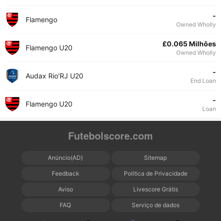
-
Flamengo
Owned Wholly
£0.065 Milhões
Flamengo U20
Owned Wholly
-
Audax Rio'RJ U20
End Loan
-
Flamengo U20
Loan
Futebolscore.com
Anúncio(AD)
Sitemap
Feedback
Política de Privacidade
Aviso
Livescore Grátis
FAQ
Serviço de dados