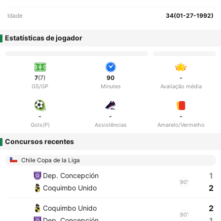
Idade
34(01-27-1992)
Estatísticas de jogador
7
(7)
90
-
GS/GP
Minutes
Avaliação média
-
-
-
Gols(P)
Assistências
Amarelo/Vermelho
Concursos recentes
Chile Copa de la Liga
1
Dep. Concepción
90'
2
Coquimbo Unido
2
Coquimbo Unido
90'
1
Dep. Concepción