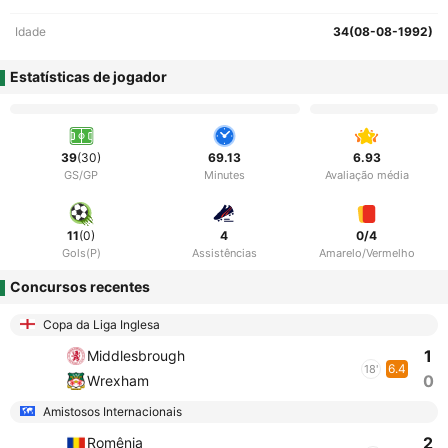
Idade
34(08-08-1992)
Estatísticas de jogador
39
(30)
69.13
6.93
GS/GP
Minutes
Avaliação média
11
(0)
4
0/4
Gols(P)
Assistências
Amarelo/Vermelho
Concursos recentes
Copa da Liga Inglesa
1
Middlesbrough
6.4
18'
0
Wrexham
Amistosos Internacionais
2
Romênia