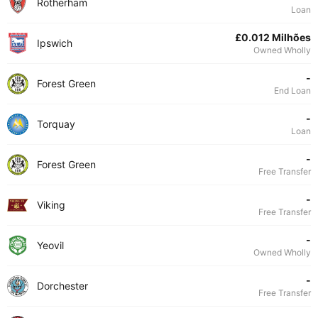
Rotherham
Loan
£0.012 Milhões
Ipswich
Owned Wholly
-
Forest Green
End Loan
-
Torquay
Loan
-
Forest Green
Free Transfer
-
Viking
Free Transfer
-
Yeovil
Owned Wholly
-
Dorchester
Free Transfer