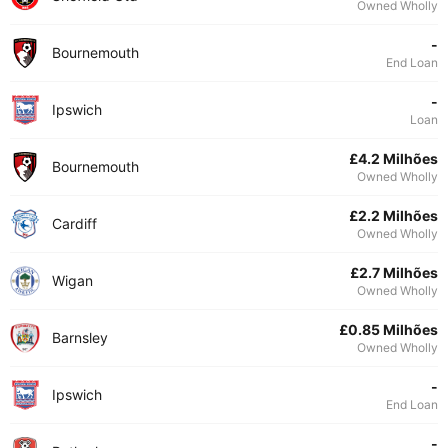
Owned Wholly
-
Bournemouth
End Loan
-
Ipswich
Loan
£4.2 Milhões
Bournemouth
Owned Wholly
£2.2 Milhões
Cardiff
Owned Wholly
£2.7 Milhões
Wigan
Owned Wholly
£0.85 Milhões
Barnsley
Owned Wholly
-
Ipswich
End Loan
-