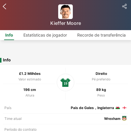
Kieffer Moore
Info
Estatísticas de jogador
Recorde de transferência
Info
£1.2 Milhões
Direito
Valor estimado
Pé preferido
19
196 cm
89 kg
Altura
Peso
País
País de Gales，Inglaterra
Time atual
Wrexham
Período do contrato