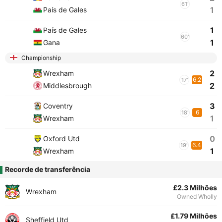
61'
1
País de Gales
1
País de Gales
60'
1
Gana
Championship
2
Wrexham
6.2
17'
2
Middlesbrough
3
Coventry
6
18'
1
Wrexham
0
Oxford Utd
6.4
19'
1
Wrexham
Recorde de transferência
£2.3 Milhões
Wrexham
Owned Wholly
£1.79 Milhões
Sheffield Utd