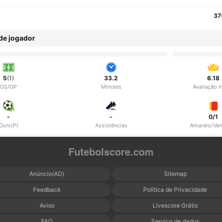
37
 de jogador
5
(1)
33.2
6.18
GS/GP
Minutes
Avaliação 
-
-
0/1
Gols(P)
Assistências
Amarelo/Ve
Futebolscore.com
Anúncio(AD)
Sitemap
Feedback
Política de Privacidade
Aviso
Livescore Grátis
FAQ
Serviço de dados