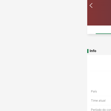
Info
País
Time atual
Período do co