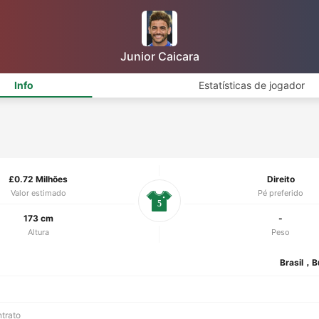
Junior Caicara
Info
Estatísticas de jogador
£0.72 Milhões
Direito
Valor estimado
Pé preferido
5
173 cm
-
Altura
Peso
Brasil，B
ntrato