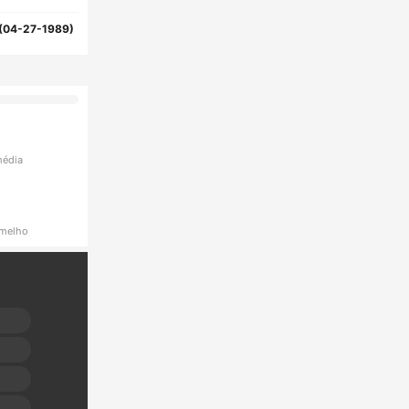
(04-27-1989)
média
rmelho