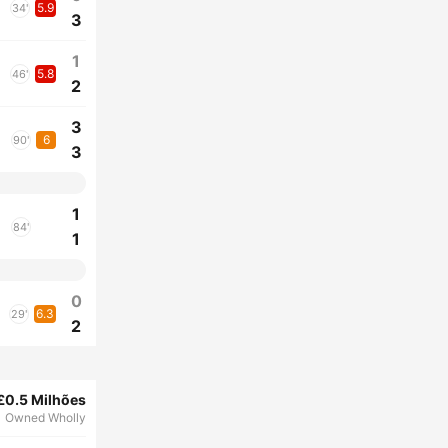
5.9
34'
3
1
5.8
46'
2
3
6
90'
3
1
84'
1
0
6.3
29'
2
£0.5 Milhões
Owned Wholly