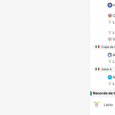
I
C
L
L
U
Copa da I
A
L
Serie A
N
L
Recorde de t
Lazio