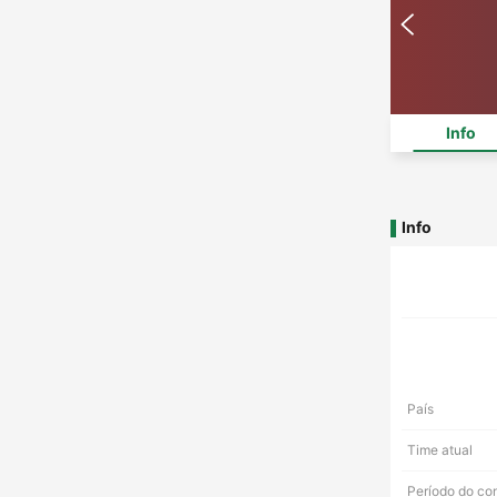
Info
Info
País
Time atual
Período do co