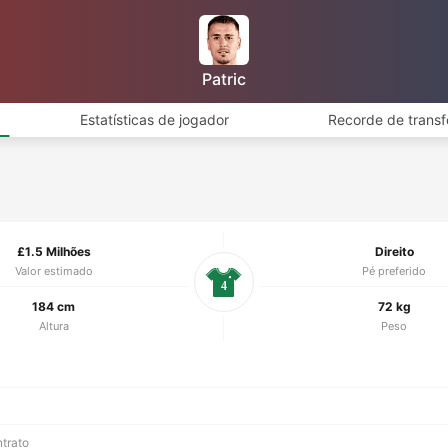
Patric
Estatísticas de jogador
Recorde de transf
£1.5 Milhões
Direito
Valor estimado
Pé preferido
4
184 cm
72 kg
Altura
Peso
ntrato