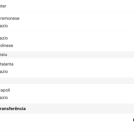
nter
remonese
azio
azio
dinese
tália
talanta
azio
apoli
azio
ransferência