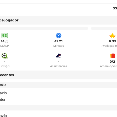
33
 de jogador
14
(6)
47.21
6.33
GS/GP
Minutes
Avaliação 
-
-
0/2
Gols(P)
Assistências
Amarelo/Ve
ecentes
tália
azio
nter
azio