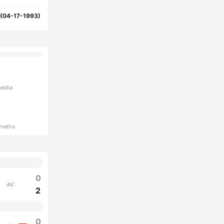
(04-17-1993)
média
rmelho
0
46'
2
0