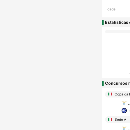
Idade
Estatísticas
Concursos r
Copa da I
L
I
Serie A
L