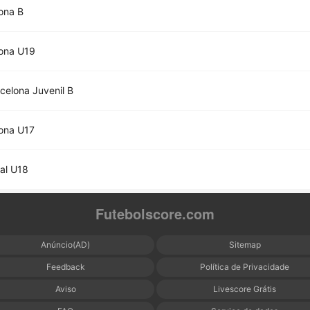
ona B
ona U19
celona Juvenil B
ona U17
eal U18
Futebolscore.com
Anúncio(AD)
Sitemap
Feedback
Política de Privacidade
Aviso
Livescore Grátis