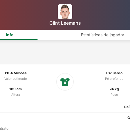
Clint Leemans
Info
Estatísticas de jogador
£0.4 Milhões
Esquerdo
Valor estimado
Pé preferido
8
189 cm
74 kg
Altura
Peso
Paí
G
ntrato