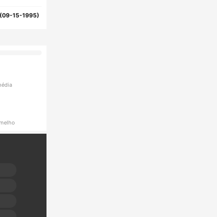
(09-15-1995)
média
rmelho