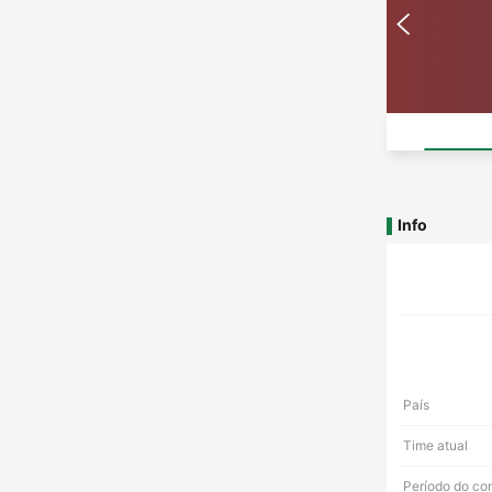
Info
País
Time atual
Período do co