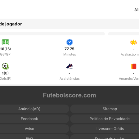
31
 de jogador
16
(16)
77.75
-
GS/GP
Minutes
Avaliação 
1
(0)
-
-
Gols(P)
Assistências
Amarelo/Ve
Futebolscore.com
Anúncio(AD)
Sitemap
Feedback
Política de Privacidade
Aviso
Livescore Grátis
FAQ
Serviço de dados