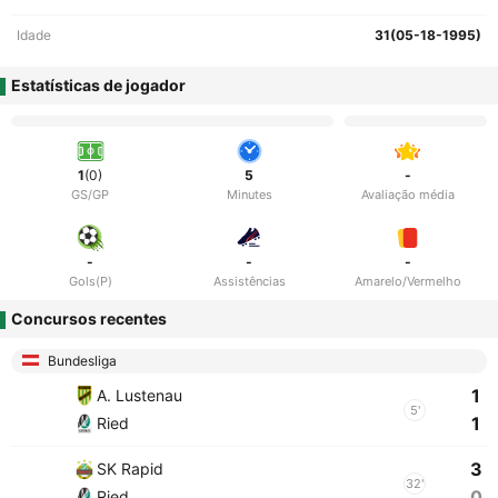
Idade
31(05-18-1995)
Estatísticas de jogador
1
(0)
5
-
GS/GP
Minutes
Avaliação média
-
-
-
Gols(P)
Assistências
Amarelo/Vermelho
Concursos recentes
Bundesliga
1
A. Lustenau
5'
1
Ried
3
SK Rapid
32'
0
Ried