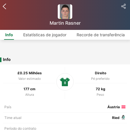
Martin Rasner
Info
Estatísticas de jogador
Recorde de transferência
Info
£0.25 Milhões
Direito
Valor estimado
Pé preferido
8
177 cm
72 kg
Altura
Peso
País
Áustria
Time atual
Ried
Período do contrato