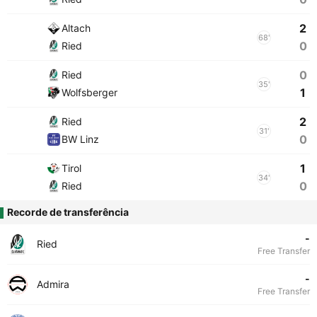
2
Altach
68'
0
Ried
0
Ried
35'
1
Wolfsberger
2
Ried
31'
0
BW Linz
1
Tirol
34'
0
Ried
Recorde de transferência
-
Ried
Free Transfer
-
Admira
Free Transfer