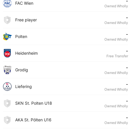
-
FAC Wien
Owned Wholly
-
Free player
Owned Wholly
-
Polten
Owned Wholly
-
Heidenheim
Free Transfer
-
Grodig
Owned Wholly
-
Liefering
Owned Wholly
-
SKN St. Polten U18
Owned Wholly
-
AKA St. Pölten U16
Owned Wholly