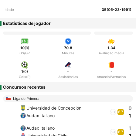
Idade
35(05-23-1991)
Estatísticas de jogador
10
(9)
70.8
1.34
GS/GP
Minutes
Avaliação média
1
(0)
-
-
Gols(P)
Assistências
Amarelo/Vermelho
Concursos recentes
Liga de Primera
0
Universidad de Concepción
6.7
90'
1
Audax Italiano
1
Audax Italiano
6.7
69'
2
Universidad de Chile