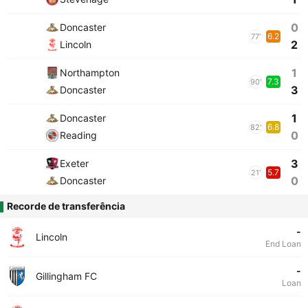
0
Doncaster
6.2
77'
2
Lincoln
1
Northampton
7.3
90'
3
Doncaster
1
Doncaster
6.8
82'
0
Reading
3
Exeter
5.7
21'
0
Doncaster
Recorde de transferência
-
Lincoln
End Loan
-
Gillingham FC
Loan