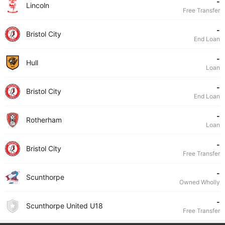
-
Lincoln
Free Transfer
-
Bristol City
End Loan
-
Hull
Loan
-
Bristol City
End Loan
-
Rotherham
Loan
-
Bristol City
Free Transfer
-
Scunthorpe
Owned Wholly
-
Scunthorpe United U18
Free Transfer