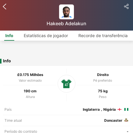
Hakeeb Adelakun
Info
Estatísticas de jogador
Recorde de transferência
Info
£0.175 Milhões
Direito
Valor estimado
Pé preferido
47
190 cm
75 kg
Altura
Peso
País
Inglaterra，Nigéria
Time atual
Doncaster
Período do contrato
-