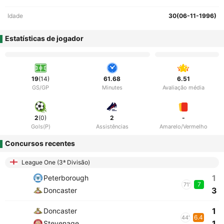
Idade
30(06-11-1996)
Estatísticas de jogador
19
(14)
61.68
6.51
GS/GP
Minutes
Avaliação média
2
(0)
2
-
Gols(P)
Assistências
Amarelo/Vermelho
Concursos recentes
League One (3ª Divisão)
1
Peterborough
7
71'
3
Doncaster
1
Doncaster
6.4
44'
1
Stevenage