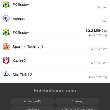
-
FK Rostov
End Loan
-
Achnas
Loan
£0.3 Milhões
FK Rostov
Owned Wholly
-
Spartaki Tskhinvali
Free Transfer
-
Kazan 2
Free Transfer
-
Din. Tbilisi 2
Owned Wholly
Futebolscore.com
Anúncio(AD)
Sitemap
Feedback
Política de Privacidade