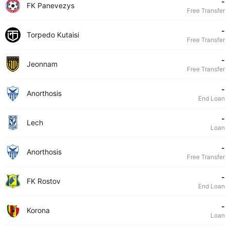
-
FK Panevezys
Free Transfer
-
Torpedo Kutaisi
Free Transfer
-
Jeonnam
Free Transfer
-
Anorthosis
End Loan
-
Lech
Loan
-
Anorthosis
Free Transfer
-
FK Rostov
End Loan
-
Korona
Loan