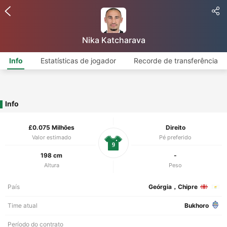
Nika Katcharava
Info
Estatísticas de jogador
Recorde de transferência
Info
£0.075 Milhões
Direito
Valor estimado
Pé preferido
9
198 cm
-
Altura
Peso
País
Geórgia，Chipre
Time atual
Bukhoro
Período do contrato