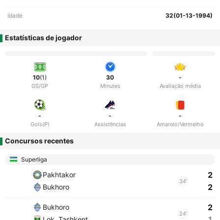
Idade
32(01-13-1994)
Estatísticas de jogador
10
(1)
30
-
GS/GP
Minutes
Avaliação média
-
-
-
Gols(P)
Assistências
Amarelo/Vermelho
Concursos recentes
Superliga
2
Pakhtakor
34'
2
Bukhoro
2
Bukhoro
24'
1
Lok. Tashkent