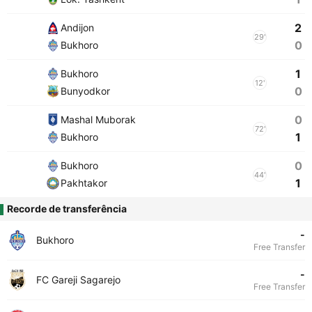
2
Andijon
29'
0
Bukhoro
1
Bukhoro
12'
0
Bunyodkor
0
Mashal Muborak
72'
1
Bukhoro
0
Bukhoro
44'
1
Pakhtakor
Recorde de transferência
-
Bukhoro
Free Transfer
-
FC Gareji Sagarejo
Free Transfer