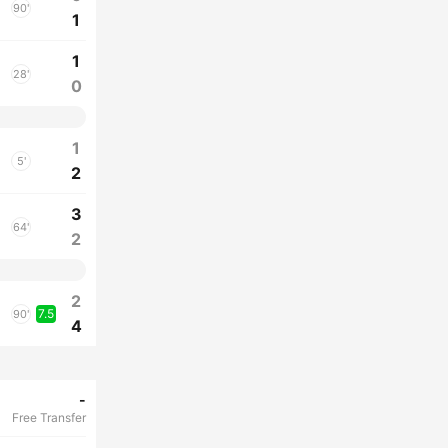
90'
1
1
28'
0
1
5'
2
3
64'
2
2
7.5
90'
4
-
Free Transfer