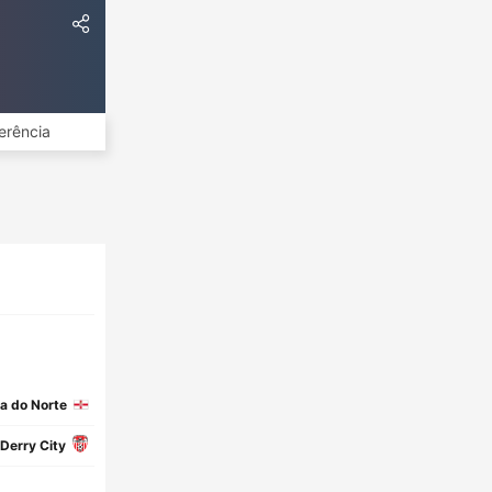
erência
da do Norte
Derry City