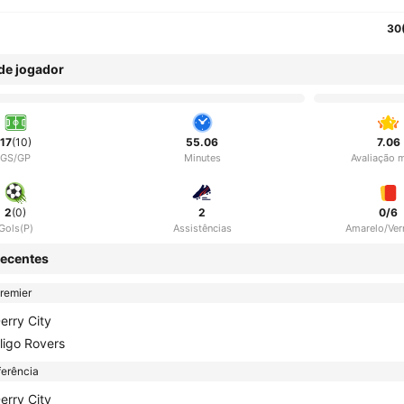
30
 de jogador
17
(10)
55.06
7.06
GS/GP
Minutes
Avaliação 
2
(0)
2
0/6
Gols(P)
Assistências
Amarelo/Ve
ecentes
remier
erry City
ligo Rovers
erência
erry City