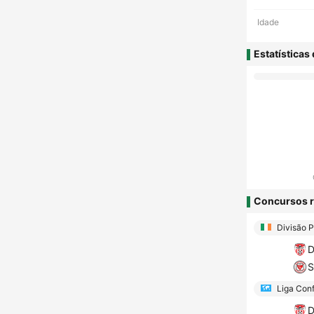
Idade
Estatísticas
Concursos r
Divisão P
D
S
Liga Conf
D