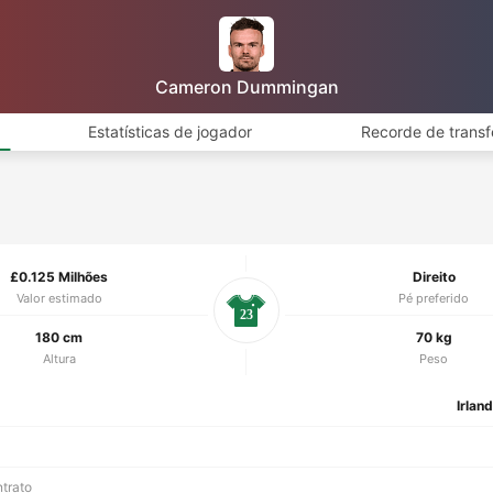
Cameron Dummingan
Estatísticas de jogador
Recorde de transf
£0.125 Milhões
Direito
Valor estimado
Pé preferido
23
180 cm
70 kg
Altura
Peso
Irlan
ntrato