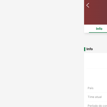
Info
Info
País
Time atual
Período do co