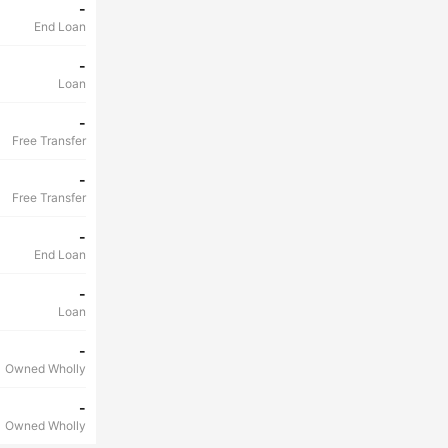
-
End Loan
-
Loan
-
Free Transfer
-
Free Transfer
-
End Loan
-
Loan
-
Owned Wholly
-
Owned Wholly