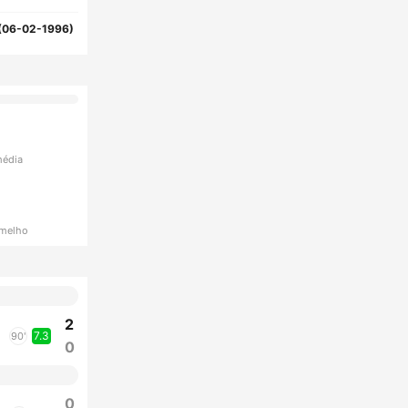
(06-02-1996)
média
rmelho
2
7.3
90'
0
0