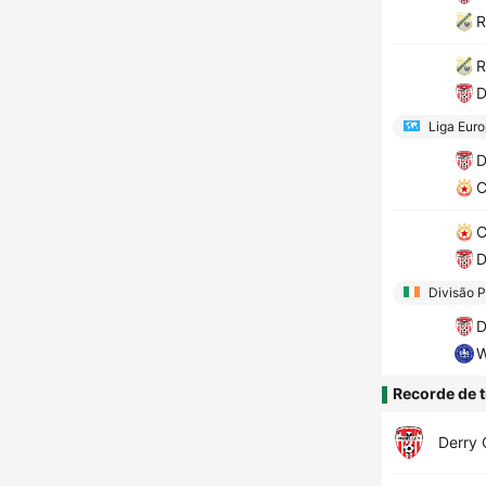
R
R
D
Liga Eur
D
C
C
D
Divisão P
D
W
Recorde de t
Derry 