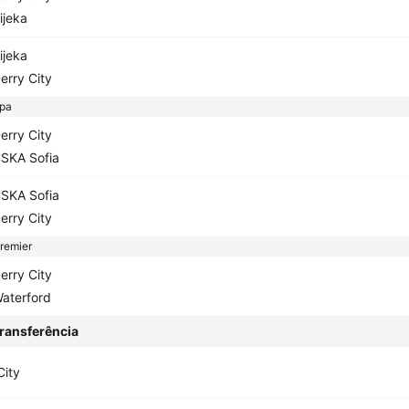
ijeka
ijeka
erry City
opa
erry City
SKA Sofia
SKA Sofia
erry City
remier
erry City
aterford
ransferência
City