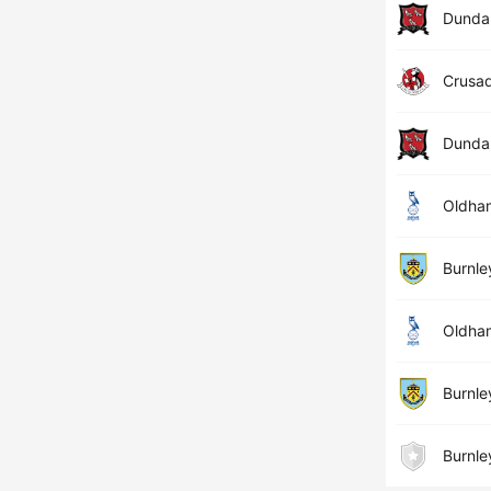
Dunda
Crusa
Dunda
Oldha
Burnle
Oldha
Burnle
Burnle