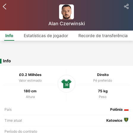
Alan Czerwinski
Info
Estatísticas de jogador
Recorde de transferência
Info
£0.2 Milhões
Direito
Valor estimado
Pé preferido
30
180 cm
75 kg
Altura
Peso
País
Polônia
Time atual
Katowice
Período do contrato