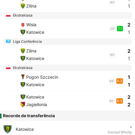
90'
1
Zilina
Ekstraklasa
2
Wisla
7.1
29'
1
Katowice
Liga Conferência
2
Zilina
90'
1
Katowice
Ekstraklasa
1
Pogon Szczecin
6.3
66'
1
Katowice
2
Katowice
6.3
90'
2
Jagiellonia
Recorde de transferência
-
Katowice
Owned Wholly