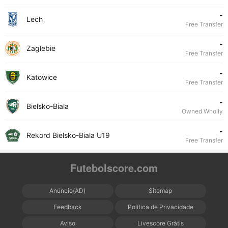
-
Lech
Free Transfer
-
Zaglebie
Free Transfer
-
Katowice
Free Transfer
-
Bielsko-Biala
Owned Wholly
-
Rekord Bielsko-Biala U19
Free Transfer
Futebolscore.com
Anúncio(AD)
Sitemap
Feedback
Política de Privacidade
Aviso
Livescore Grátis