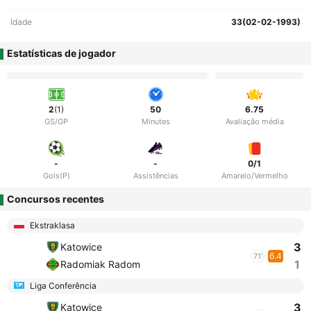
Idade
33(02-02-1993)
Estatísticas de jogador
2
(1)
50
6.75
GS/GP
Minutes
Avaliação média
-
-
0/1
Gols(P)
Assistências
Amarelo/Vermelho
Concursos recentes
Ekstraklasa
3
Katowice
6.4
71'
1
Radomiak Radom
Liga Conferência
3
Katowice