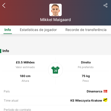
Mikkel Maigaard
Info
Estatísticas de jogador
Recorde de transferência
Info
£0.5 Milhões
Direito
Valor estimado
Pé preferido
20
180 cm
75 kg
Altura
Peso
País
Dinamarca
Time atual
KS Wieczysta Krakow
Período do contrato