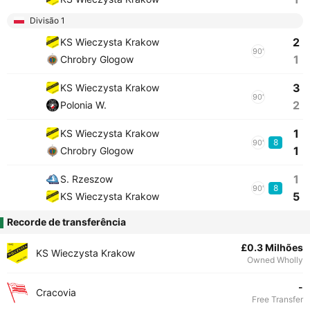
Divisão 1
2
KS Wieczysta Krakow
90'
1
Chrobry Glogow
3
KS Wieczysta Krakow
90'
2
Polonia W.
1
KS Wieczysta Krakow
8
90'
1
Chrobry Glogow
1
S. Rzeszow
8
90'
5
KS Wieczysta Krakow
Recorde de transferência
£0.3 Milhões
KS Wieczysta Krakow
Owned Wholly
-
Cracovia
Free Transfer