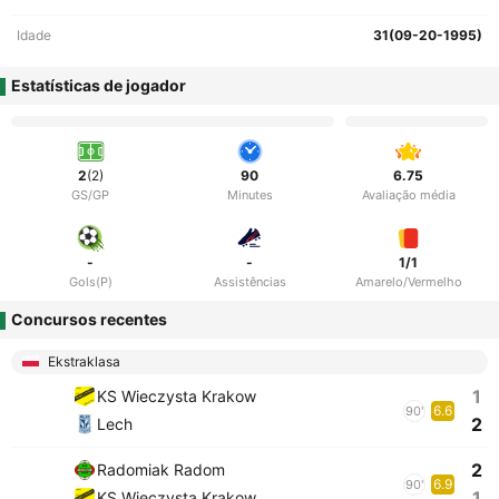
Idade
31(09-20-1995)
Estatísticas de jogador
2
(2)
90
6.75
GS/GP
Minutes
Avaliação média
-
-
1/1
Gols(P)
Assistências
Amarelo/Vermelho
Concursos recentes
Ekstraklasa
1
KS Wieczysta Krakow
6.6
90'
2
Lech
2
Radomiak Radom
6.9
90'
1
KS Wieczysta Krakow