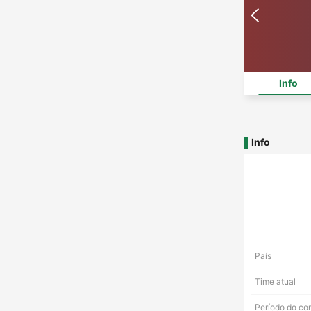
Info
Info
País
Time atual
Período do co