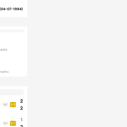
(04-07-1994)
média
rmelho
2
6.9
90'
2
1
6.7
90'
2