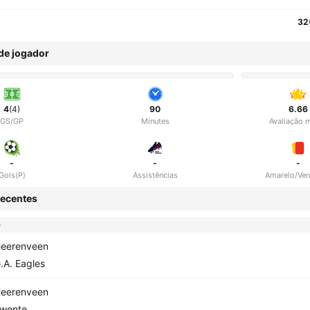
32
 de jogador
4
(4)
90
6.66
GS/GP
Minutes
Avaliação 
-
-
-
Gols(P)
Assistências
Amarelo/Ve
ecentes
e
eerenveen
.A. Eagles
eerenveen
wente