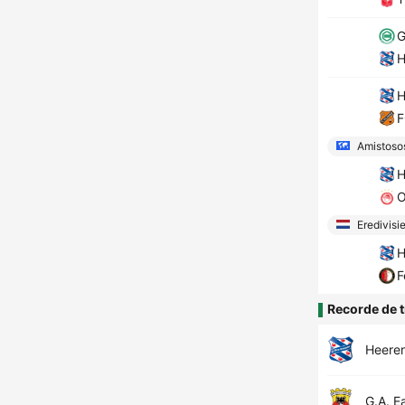
G
H
H
F
Amistoso
H
O
Eredivisi
H
F
Recorde de t
Heere
G.A. E