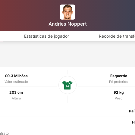
Andries Noppert
Estatísticas de jogador
Recorde de transf
£0.3 Milhões
Esquerdo
Valor estimado
Pé preferido
44
203 cm
92 kg
Altura
Peso
Paí
H
ntrato