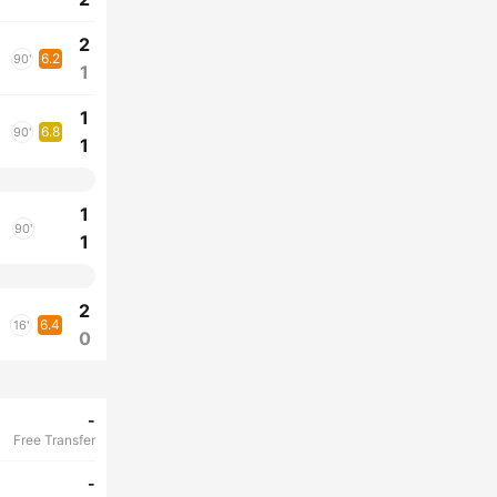
2
6.2
90'
1
1
6.8
90'
1
1
90'
1
2
6.4
16'
0
-
Free Transfer
-