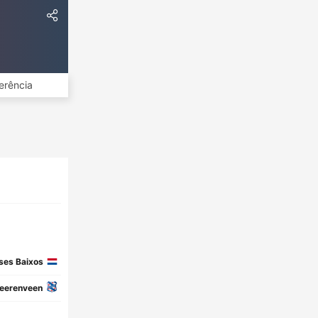
erência
ses Baixos
eerenveen