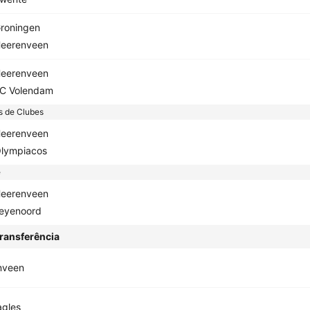
roningen
eerenveen
eerenveen
C Volendam
s de Clubes
eerenveen
lympiacos
e
eerenveen
eyenoord
ransferência
nveen
agles