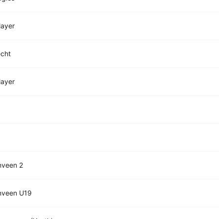
layer
cht
layer
nveen 2
nveen U19