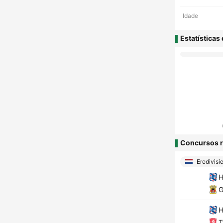
Idade
Estatísticas
Concursos r
Eredivisi
H
G
H
T