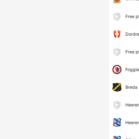
Free p
Dordre
Free p
Foggia
Breda
Heere
Heere