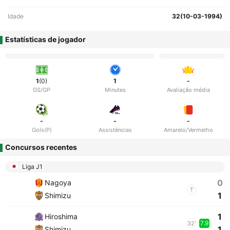
Idade
32(10-03-1994)
Estatísticas de jogador
1
(0)
1
-
GS/GP
Minutes
Avaliação média
-
-
-
Gols(P)
Assistências
Amarelo/Vermelho
Concursos recentes
Liga J1
0
Nagoya
1'
1
Shimizu
1
Hiroshima
7.9
32'
1
Shimizu