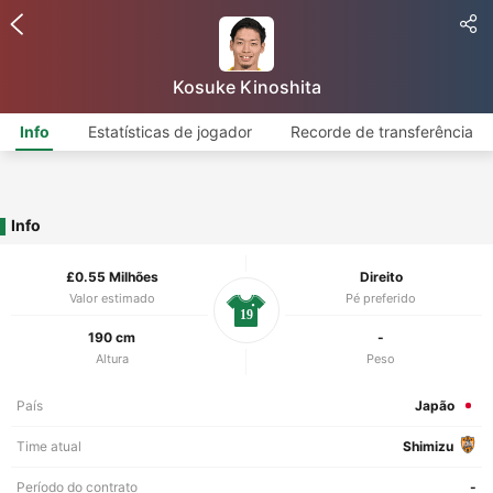
Kosuke Kinoshita
Info
Estatísticas de jogador
Recorde de transferência
Info
£0.55 Milhões
Direito
Valor estimado
Pé preferido
19
190 cm
-
Altura
Peso
País
Japão
Time atual
Shimizu
Período do contrato
-