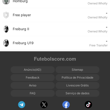
Homburg
Owned Wholly
-
Free player
Owned Wholly
-
Freiburg II
Owned Wholly
-
Freiburg U19
Free Transfer
Futebolscore.com
Anúncio(AD)
Sitemap
Feedback
Política de Privacidade
Aviso
Livescore Grátis
FAQ
Serviço de dados