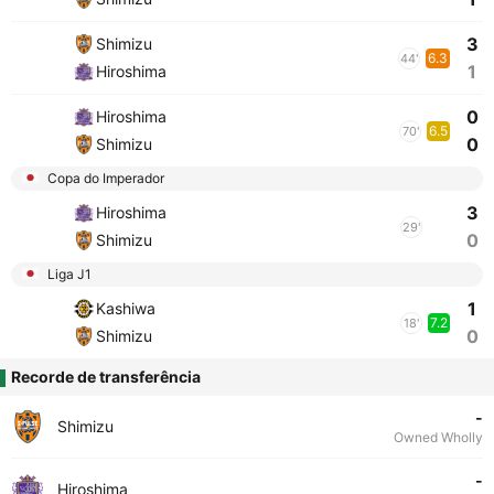
3
Shimizu
6.3
44'
1
Hiroshima
0
Hiroshima
6.5
70'
0
Shimizu
Copa do Imperador
3
Hiroshima
29'
0
Shimizu
Liga J1
1
Kashiwa
7.2
18'
0
Shimizu
Recorde de transferência
-
Shimizu
Owned Wholly
-
Hiroshima