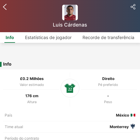
Luis Cárdenas
Info
Estatísticas de jogador
Recorde de transferência
Info
£0.2 Milhões
Direito
Valor estimado
Pé preferido
22
176 cm
-
Altura
Peso
País
México
Time atual
Monterrey
Período do contrato