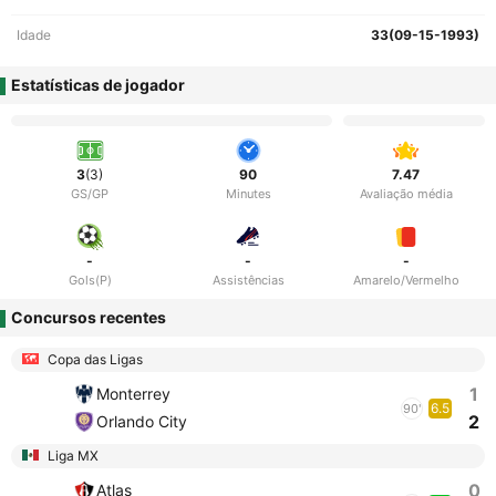
Idade
33(09-15-1993)
Estatísticas de jogador
3
(3)
90
7.47
GS/GP
Minutes
Avaliação média
-
-
-
Gols(P)
Assistências
Amarelo/Vermelho
Concursos recentes
Copa das Ligas
1
Monterrey
6.5
90'
2
Orlando City
Liga MX
0
Atlas