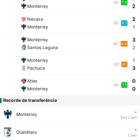
7.3
90'
2
Monterrey
2
Necaxa
8.7
90'
1
Monterrey
3
Monterrey
6.4
90'
2
Santos Laguna
1
Monterrey
6.1
90'
3
Pachuca
0
Atlas
7.5
90'
0
Monterrey
Recorde de transferência
-
Monterrey
End Loan
-
Querétaro
Loan