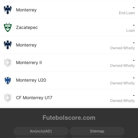
-
Monterrey
End Loan
-
Zacatepec
Loan
-
Monterrey
Owned Wholly
-
Monterrery II
Owned Wholly
-
Monterrey U20
Owned Wholly
-
CF Monterrey U17
Owned Wholly
Futebolscore.com
Anúncio(AD)
Sitemap