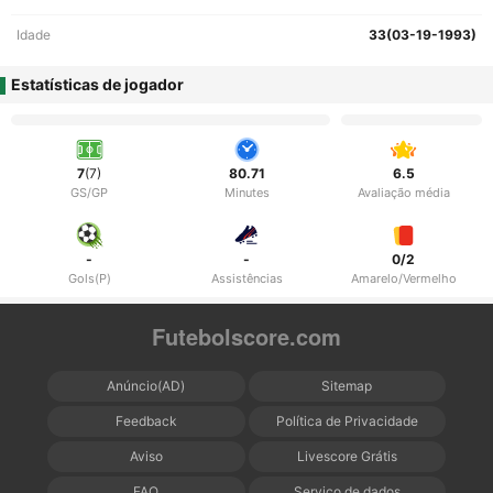
Idade
33(03-19-1993)
Estatísticas de jogador
7
(7)
80.71
6.5
GS/GP
Minutes
Avaliação média
-
-
0/2
Gols(P)
Assistências
Amarelo/Vermelho
Futebolscore.com
Anúncio(AD)
Sitemap
Feedback
Política de Privacidade
Aviso
Livescore Grátis
FAQ
Serviço de dados