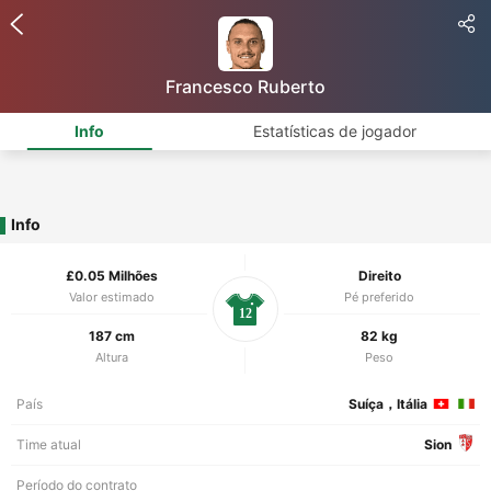
Francesco Ruberto
Info
Estatísticas de jogador
Info
£0.05 Milhões
Direito
Valor estimado
Pé preferido
12
187 cm
82 kg
Altura
Peso
País
Suíça，Itália
Time atual
Sion
Período do contrato