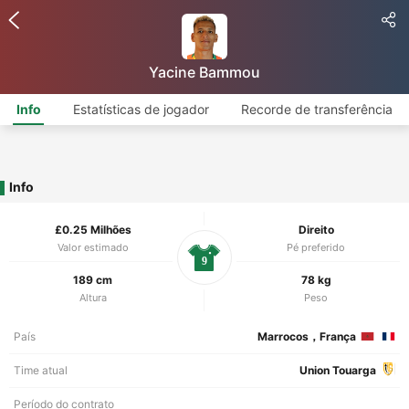
Yacine Bammou
Info
Estatísticas de jogador
Recorde de transferência
Info
£0.25 Milhões
Direito
Valor estimado
Pé preferido
9
189 cm
78 kg
Altura
Peso
País
Marrocos，França
Time atual
Union Touarga
Período do contrato