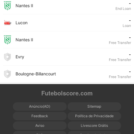
-
Nantes II
End Loan
-
Lucon
Loan
-
Nantes II
Free Transfer
-
Evry
Free Transfer
-
Boulogne-Billancourt
Free Transfer
Futebolscore.com
Anúncio(AD)
Sitemap
Feedback
Política de Privacidade
Aviso
Livescore Grátis