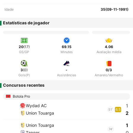
Idade
35(09-11-1991)
Estatísticas de jogador
20
(17)
69.15
4.06
GS/GP
Minutes
Avaliação média
3
(0)
-
0/3
Gols(P)
Assistências
Amarelo/Vermelho
Concursos recentes
Botola Pro
1
Wydad AC
6.5
51'
2
Union Touarga
1
Union Touarga
74'
0
Tanger