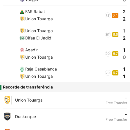
2
FAR Rabat
6.4
72'
2
Union Touarga
1
Union Touarga
6.6
61'
2
Difaa El Jadidi
1
Agadir
6.7
90'
0
Union Touarga
1
Raja Casablanca
6.7
79'
1
Union Touarga
Recorde de transferência
-
Union Touarga
Free Transfer
-
Dunkerque
Free Transfer