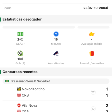
Idade
23(07-10-2003)
Estatísticas de jogador
2
(0)
16
-
GS/GP
Minutes
Avaliação média
1
(0)
-
-
Gols(P)
Assistências
Amarelo/Vermelho
Concursos recentes
Brasileirão Série B Superbet
1
Novorizontino
22'
1
CRB
2
Vila Nova
10'
2
CRB