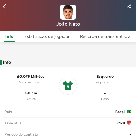
João Neto
Info
Estatísticas de jogador
Recorde de transferência
Info
£0.075 Milhões
Esquerdo
Valor estimado
Pé preferido
9
181 cm
-
Altura
Peso
País
Brasil
Time atual
CRB
Período do contrato
-