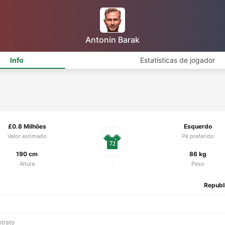
Antonin Barak
Info
Estatísticas de jogador
£0.8 Milhões
Esquerdo
Valor estimado
Pé preferido
72
190 cm
86 kg
Altura
Peso
Republ
ntrato