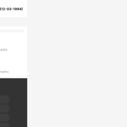
(12-03-1994)
média
rmelho