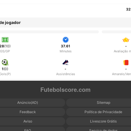
32
 de jogador
28
(10)
37.61
-
GS/GP
Minutes
Avaliação 
1
(0)
-
-
Gols(P)
Assistências
Amarelo/Ve
Futebolscore.com
Anúncio(AD)
Sitemap
Feedback
Política de Privacidade
Aviso
Livescore Grátis
FAQ
Serviço de dados