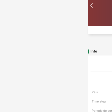
Info
País
Time atual
Período do co