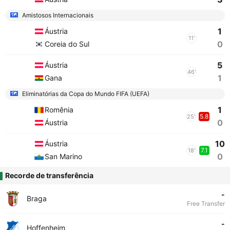
Amistosos Internacionais
1
Áustria
11'
0
Coreia do Sul
5
Áustria
46'
1
Gana
Eliminatórias da Copa do Mundo FIFA (UEFA)
1
Romênia
5.8
25'
0
Áustria
10
Áustria
7.1
18'
0
San Marino
Recorde de transferência
-
Braga
Free Transfer
-
Hoffenheim