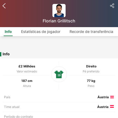
Florian Grillitsch
Info
Estatísticas de jogador
Recorde de transferência
Info
£2 Milhões
Direito
Valor estimado
Pé preferido
10
187 cm
77 kg
Altura
Peso
País
Áustria
Time atual
Áustria
Período do contrato