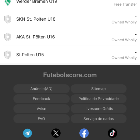
Werder Bremen U19
Free Transfer
-
SKN St. Polten U18
Owned Wholly
-
AKA St. Pölten U16
Owned Wholly
-
St.Polten U15
Owned Wholly
Futebolscore.com
Anúncio(AD)
Sitemap
Feedback
Política de Privacidade
Aviso
Livescore Grátis
FAQ
Serviço de dados