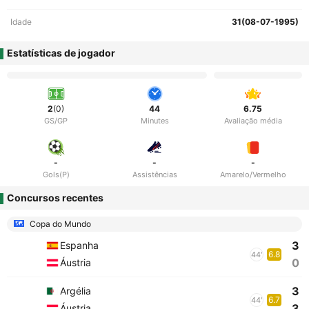
Idade
31(08-07-1995)
Estatísticas de jogador
2
(0)
44
6.75
GS/GP
Minutes
Avaliação média
-
-
-
Gols(P)
Assistências
Amarelo/Vermelho
Concursos recentes
Copa do Mundo
3
Espanha
6.8
44'
0
Áustria
3
Argélia
6.7
44'
3
Áustria