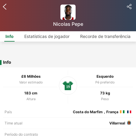
Nicolas Pepe
Info
Estatísticas de jogador
Recorde de transferência
Info
£6 Milhões
Esquerdo
Valor estimado
Pé preferido
19
183 cm
73 kg
Altura
Peso
País
Costa do Marfim，França
Time atual
Villarreal
Período do contrato