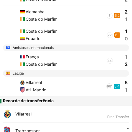
2
Alemanha
6.2
5'
1
Costa do Marfim
1
Costa do Marfim
6.1
77'
0
Equador
Amistosos Internacionais
1
França
44'
2
Costa do Marfim
LaLiga
5
Villarreal
8.4
90'
1
Atl. Madrid
Recorde de transferência
-
Villarreal
Free Transfer
-
Trabzonspor