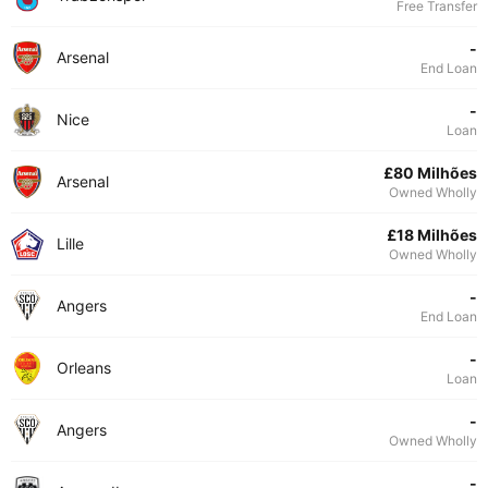
Free Transfer
-
Arsenal
End Loan
-
Nice
Loan
£80 Milhões
Arsenal
Owned Wholly
£18 Milhões
Lille
Owned Wholly
-
Angers
End Loan
-
Orleans
Loan
-
Angers
Owned Wholly
-