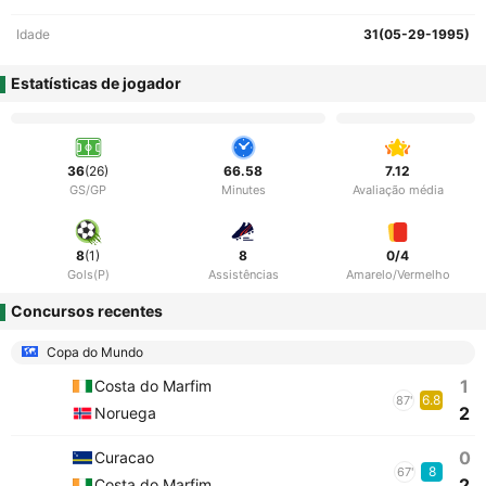
Idade
31(05-29-1995)
Estatísticas de jogador
36
(26)
66.58
7.12
GS/GP
Minutes
Avaliação média
8
(1)
8
0/4
Gols(P)
Assistências
Amarelo/Vermelho
Concursos recentes
Copa do Mundo
1
Costa do Marfim
6.8
87'
2
Noruega
0
Curacao
8
67'
2
Costa do Marfim