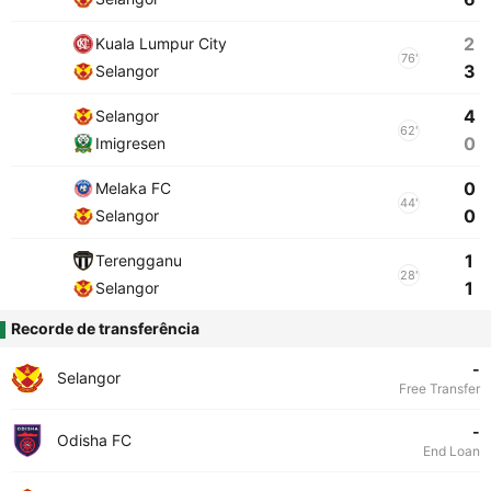
2
Kuala Lumpur City
76'
3
Selangor
4
Selangor
62'
0
Imigresen
0
Melaka FC
44'
0
Selangor
1
Terengganu
28'
1
Selangor
Recorde de transferência
-
Selangor
Free Transfer
-
Odisha FC
End Loan