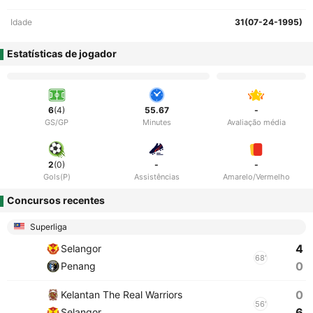
Idade
31(07-24-1995)
Estatísticas de jogador
6
(4)
55.67
-
GS/GP
Minutes
Avaliação média
2
(0)
-
-
Gols(P)
Assistências
Amarelo/Vermelho
Concursos recentes
Superliga
4
Selangor
68'
0
Penang
0
Kelantan The Real Warriors
56'
6
Selangor