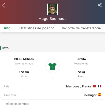
Hugo Boumous
Info
Estatísticas de jogador
Recorde de transferência
Info
£0.65 Milhões
Direito
Valor estimado
Pé preferido
9
172 cm
72 kg
Altura
Peso
País
Marrocos，França
Time atual
Selangor
Período do contrato