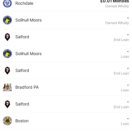
£0.01 Milhões
Rochdale
Owned Wholly
-
Solihull Moors
Owned Wholly
-
Salford
End Loan
-
Solihull Moors
Loan
-
Salford
End Loan
-
Bradford PA
Loan
-
Salford
End Loan
-
Boston
Loan