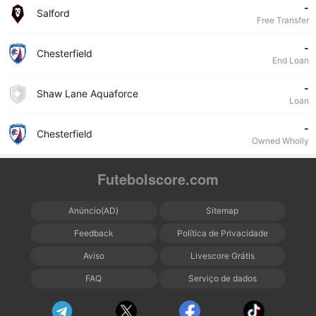
-
Salford
Free Transfer
-
Chesterfield
End Loan
-
Shaw Lane Aquaforce
Loan
-
Chesterfield
Owned Wholly
Futebolscore.com
Anúncio(AD)
Sitemap
Feedback
Política de Privacidade
Aviso
Livescore Grátis
FAQ
Serviço de dados