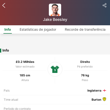
Jake Beesley
Info
Estatísticas de jogador
Recorde de transferência
Info
£0.2 Milhões
Direito
Valor estimado
Pé preferido
9
185 cm
76 kg
Altura
Peso
País
Inglaterra
Time atual
Burton
Período do contrato