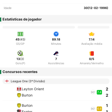
Idade
30(12-02-1996)
Estatísticas de jogador
45
(45)
89.18
7.14
GS/GP
Minutes
Avaliação média
13
(3)
7
0/5
Gols(P)
Assistências
Amarelo/Vermelho
Concursos recentes
League One (3ª Divisão)
2
Leyton Orient
7.4
90'
2
Burton
1
Burton
6.6
90'
1
Exeter