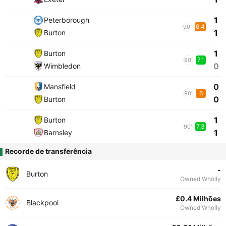
1
Peterborough
6.4
90'
1
Burton
1
Burton
7.1
90'
0
Wimbledon
0
Mansfield
6
90'
0
Burton
1
Burton
7.3
90'
1
Barnsley
Recorde de transferência
-
Burton
Owned Wholly
£0.4 Milhões
Blackpool
Owned Wholly