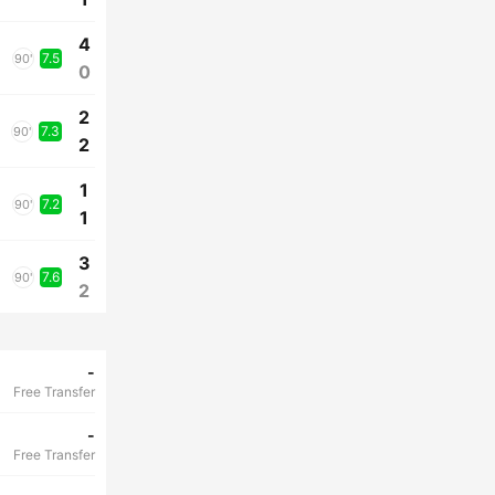
4
7.5
90'
0
2
7.3
90'
2
1
7.2
90'
1
3
7.6
90'
2
-
Free Transfer
-
Free Transfer