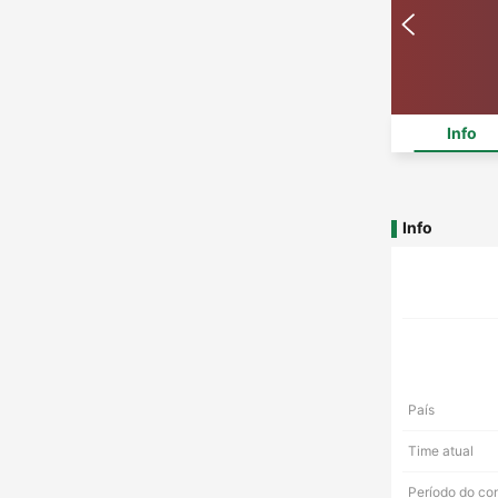
Info
Info
País
Time atual
Período do co