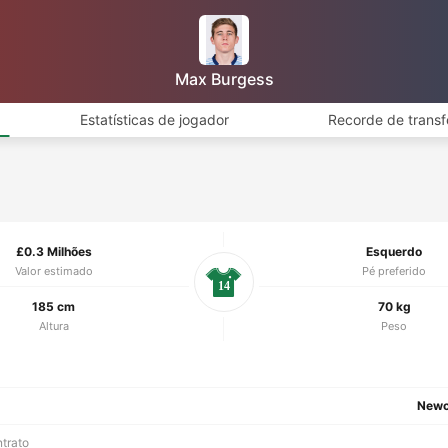
Max Burgess
Estatísticas de jogador
Recorde de transf
£0.3 Milhões
Esquerdo
Valor estimado
Pé preferido
14
185 cm
70 kg
Altura
Peso
Newc
ntrato