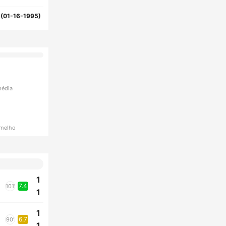
1(01-16-1995)
média
rmelho
1
7.4
101'
1
1
6.7
90'
1