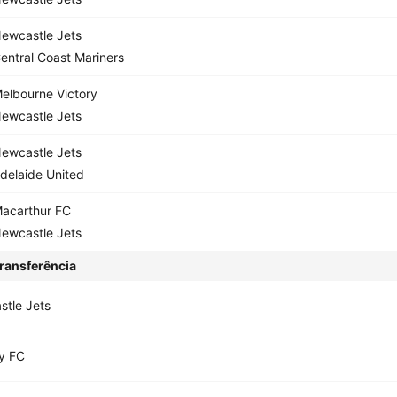
ewcastle Jets
entral Coast Mariners
elbourne Victory
ewcastle Jets
ewcastle Jets
delaide United
acarthur FC
ewcastle Jets
ransferência
tle Jets
y FC