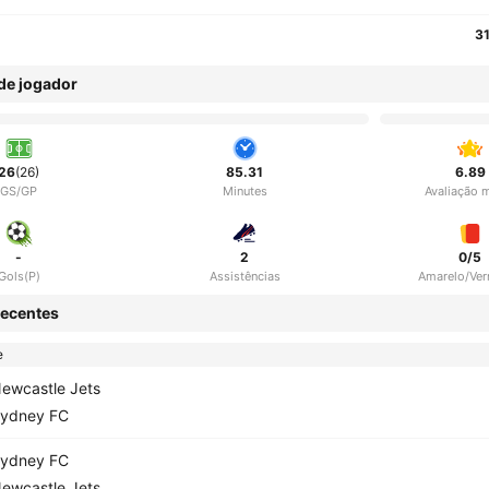
3
 de jogador
26
(26)
85.31
6.89
GS/GP
Minutes
Avaliação 
-
2
0/5
Gols(P)
Assistências
Amarelo/Ve
ecentes
e
ewcastle Jets
ydney FC
ydney FC
ewcastle Jets