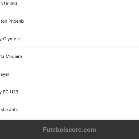
n United
gton Phoenix
y Olympic
da Madeira
layer
y FC U23
tle Jets
Futebolscore.com