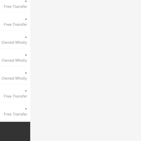
-
Free Transfer
-
Free Transfer
-
Owned Wholly
-
Owned Wholly
-
Owned Wholly
-
Free Transfer
-
Free Transfer