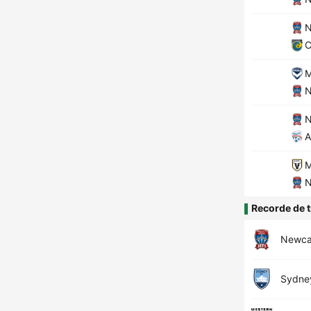
N
C
M
N
N
A
M
N
Recorde de t
Newcas
Sydne