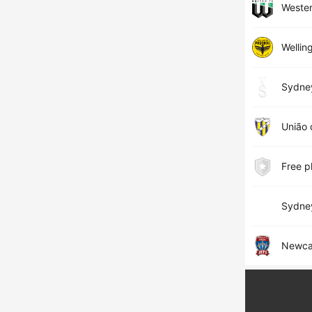
Wester
Wellin
Sydne
União 
Free p
Sydne
Newcas