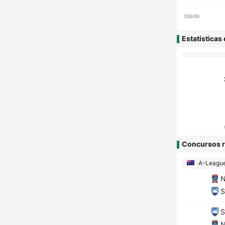
Idade
Estatísticas
Concursos r
A-Leagu
N
S
S
N