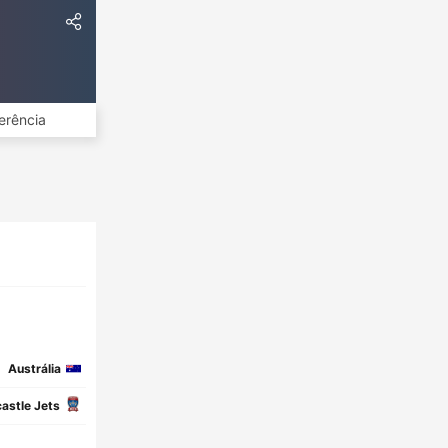
erência
Austrália
astle Jets