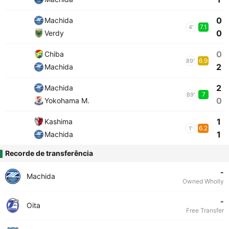
0
Machida
7.1
4'
0
Verdy
0
Chiba
6.9
89'
2
Machida
2
Machida
7
89'
0
Yokohama M.
1
Kashima
6.2
1'
1
Machida
Recorde de transferência
-
Machida
Owned Wholly
-
Oita
Free Transfer