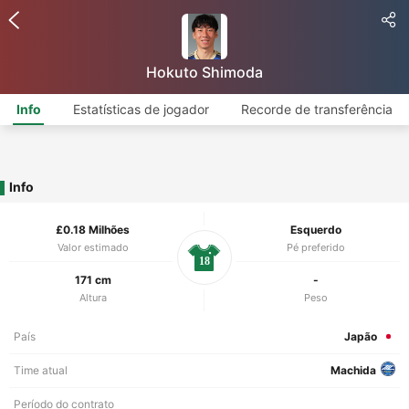
Hokuto Shimoda
Info
Estatísticas de jogador
Recorde de transferência
Info
£0.18 Milhões
Esquerdo
Valor estimado
Pé preferido
18
171 cm
-
Altura
Peso
País
Japão
Time atual
Machida
Período do contrato