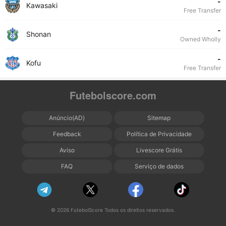
-
Kawasaki
Free Transfer
-
Shonan
Owned Wholly
-
Kofu
Free Transfer
Futebolscore.com
Anúncio(AD)
Sitemap
Feedback
Política de Privacidade
Aviso
Livescore Grátis
FAQ
Serviço de dados
© 2026 FutebolScore Todos os direitos reservados.