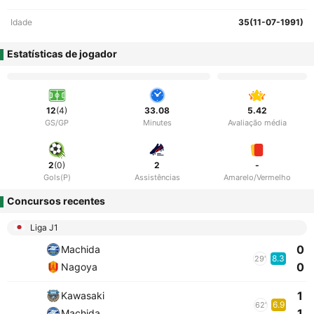
Idade
35(11-07-1991)
Estatísticas de jogador
12
(4)
33.08
5.42
GS/GP
Minutes
Avaliação média
2
(0)
2
-
Gols(P)
Assistências
Amarelo/Vermelho
Concursos recentes
Liga J1
0
Machida
8.3
29'
0
Nagoya
1
Kawasaki
6.9
62'
1
Machida