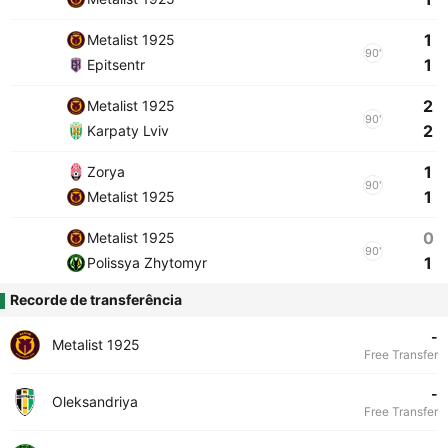
1
Metalist 1925
90'
1
Epitsentr
2
Metalist 1925
90'
2
Karpaty Lviv
1
Zorya
90'
1
Metalist 1925
0
Metalist 1925
90'
1
Polissya Zhytomyr
Recorde de transferência
-
Metalist 1925
Free Transfer
-
Oleksandriya
Free Transfer