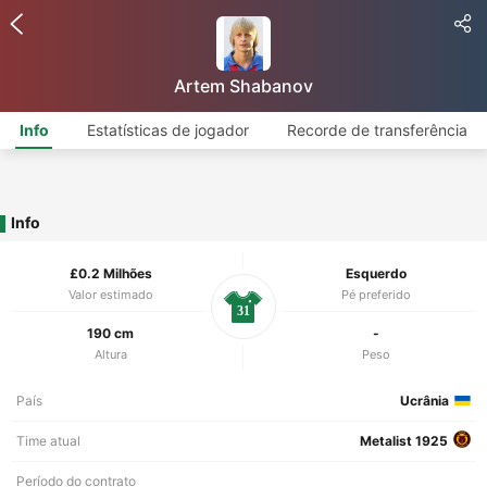
Artem Shabanov
Info
Estatísticas de jogador
Recorde de transferência
Info
£0.2 Milhões
Esquerdo
Valor estimado
Pé preferido
31
190 cm
-
Altura
Peso
País
Ucrânia
Time atual
Metalist 1925
Período do contrato