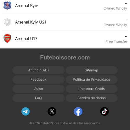
-
Arsenal Kyiv
Owned Wholly
-
Arsenal Kyiv U21
Owned Wholly
-
Arsenal U17
Free Transfer
Futebolscore.com
Anúncio(AD)
Sitemap
Feedback
Política de Privacidade
Aviso
Livescore Grátis
FAQ
Serviço de dados
© 2026 FutebolScore Todos os direitos reservados.