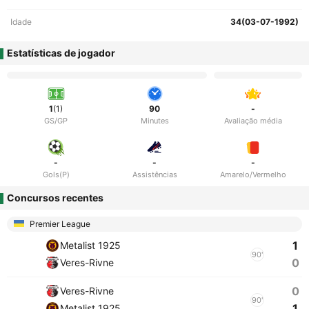
Idade
34(03-07-1992)
Estatísticas de jogador
1
(1)
90
-
GS/GP
Minutes
Avaliação média
-
-
-
Gols(P)
Assistências
Amarelo/Vermelho
Concursos recentes
Premier League
1
Metalist 1925
90'
0
Veres-Rivne
0
Veres-Rivne
90'
1
Metalist 1925