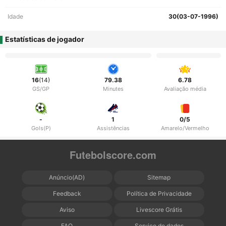
Idade
30(03-07-1996)
Estatísticas de jogador
16
(14)
79.38
6.78
GS/GP
Minutes
Avaliação média
-
1
0/5
Gols(P)
Assistências
Amarelo/Vermelho
Futebolscore.com
Anúncio(AD)
Sitemap
Feedback
Política de Privacidade
Aviso
Livescore Grátis
FAQ
Serviço de dados