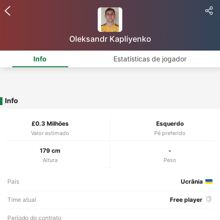
Oleksandr Kapliyenko
Info
Estatísticas de jogador
Info
£0.3 Milhões
Esquerdo
Valor estimado
Pé preferido
179 cm
-
Altura
Peso
País
Ucrânia
Time atual
Free player
Período do contrato