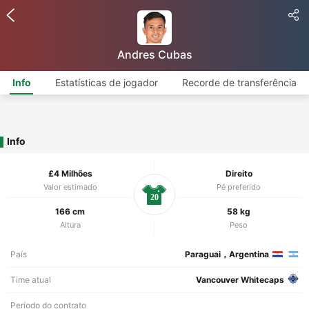
Andres Cubas
Info
Estatísticas de jogador
Recorde de transferência
Info
£4 Milhões
Direito
Valor estimado
Pé preferido
20
166 cm
58 kg
Altura
Peso
País
Paraguai，Argentina
Time atual
Vancouver Whitecaps
Período do contrato