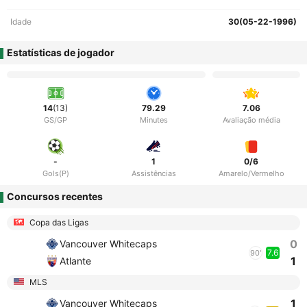
Idade
30(05-22-1996)
Estatísticas de jogador
14
(13)
79.29
7.06
GS/GP
Minutes
Avaliação média
-
1
0/6
Gols(P)
Assistências
Amarelo/Vermelho
Concursos recentes
Copa das Ligas
0
Vancouver Whitecaps
7.6
90'
1
Atlante
MLS
1
Vancouver Whitecaps