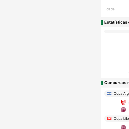
Idade
Estatísticas
Concursos r
Copa Arg
I
L
Copa Lib
L