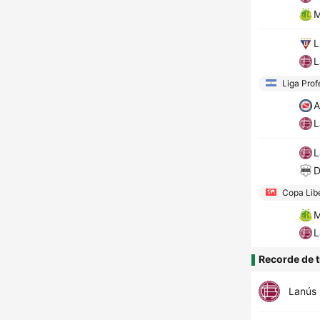
M
L
L
Liga Prof
A
L
L
D
Copa Lib
M
L
Recorde de t
Lanús