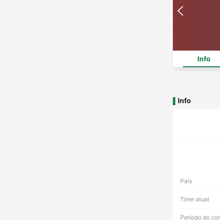
Info
Info
País
Time atual
Período do co