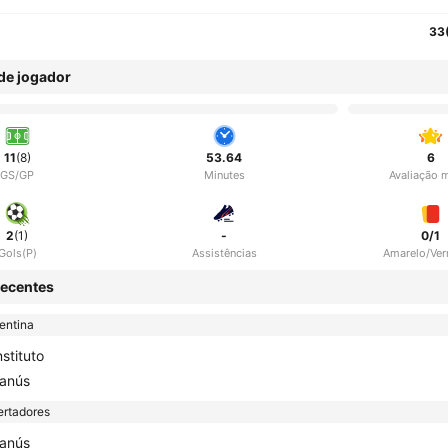
33
 de jogador
11
(8)
53.64
6
GS/GP
Minutes
Avaliação 
2
(1)
-
0/1
Gols(P)
Assistências
Amarelo/Ve
ecentes
entina
nstituto
anús
ertadores
anús