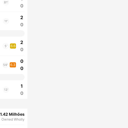
81'
0
2
11'
0
2
6.6
5'
0
0
6.3
59'
0
1
13'
0
1.42 Milhões
Owned Wholly