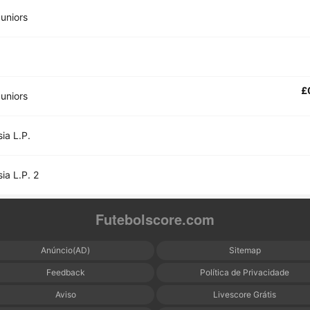
uniors
£
uniors
ia L.P.
ia L.P. 2
Futebolscore.com
Anúncio(AD)
Sitemap
Feedback
Política de Privacidade
Aviso
Livescore Grátis