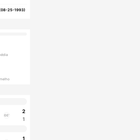
(08-25-1993)
média
rmelho
2
66'
1
1