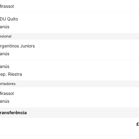
irassol
DU Quito
anús
esional
rgentinos Juniors
anús
anús
ep. Riestra
ertadores
irassol
anús
ransferência
£