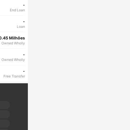
-
End Loan
-
Loan
0.45 Milhões
Owned Wholly
-
Owned Wholly
-
Free Transfer