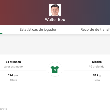
Walter Bou
Estatísticas de jogador
Recorde de transf
£1 Milhões
Direito
Valor estimado
Pé preferido
9
174 cm
74 kg
Altura
Peso
ntrato