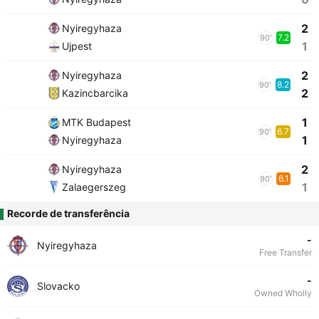
2
Nyiregyhaza
7.2
90'
1
Ujpest
2
Nyiregyhaza
8.2
90'
2
Kazincbarcika
1
MTK Budapest
6.7
90'
1
Nyiregyhaza
2
Nyiregyhaza
6.1
90'
1
Zalaegerszeg
Recorde de transferência
-
Nyiregyhaza
Free Transfer
-
Slovacko
Owned Wholly