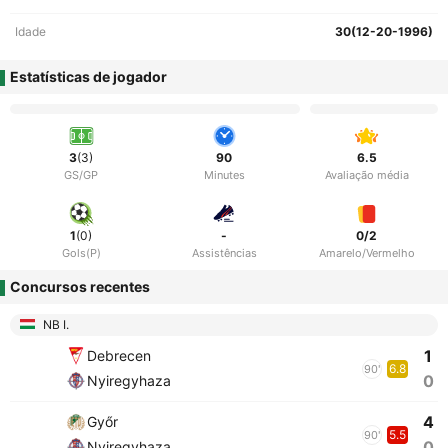
Idade
30(12-20-1996)
Estatísticas de jogador
3
(3)
90
6.5
GS/GP
Minutes
Avaliação média
1
(0)
-
0/2
Gols(P)
Assistências
Amarelo/Vermelho
Concursos recentes
NB I.
1
Debrecen
6.8
90'
0
Nyiregyhaza
4
Győr
5.5
90'
0
Nyiregyhaza