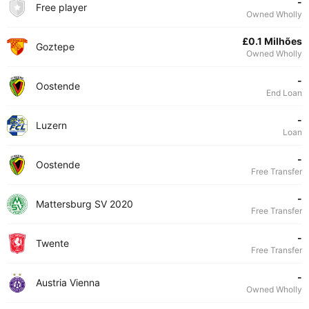
-
Free player
Owned Wholly
£0.1 Milhões
Goztepe
Owned Wholly
-
Oostende
End Loan
-
Luzern
Loan
-
Oostende
Free Transfer
-
Mattersburg SV 2020
Free Transfer
-
Twente
Free Transfer
-
Austria Vienna
Owned Wholly