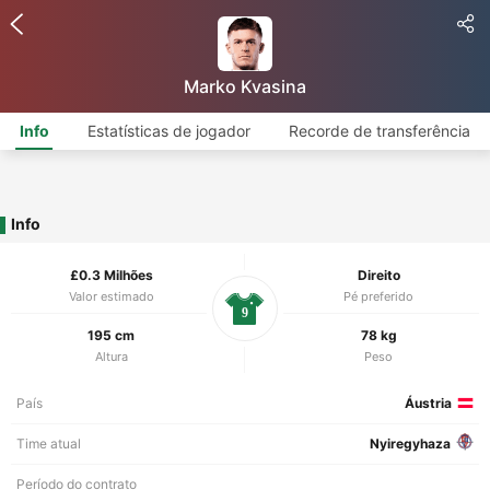
Marko Kvasina
Info
Estatísticas de jogador
Recorde de transferência
Info
£0.3 Milhões
Direito
Valor estimado
Pé preferido
9
195 cm
78 kg
Altura
Peso
País
Áustria
Time atual
Nyiregyhaza
Período do contrato