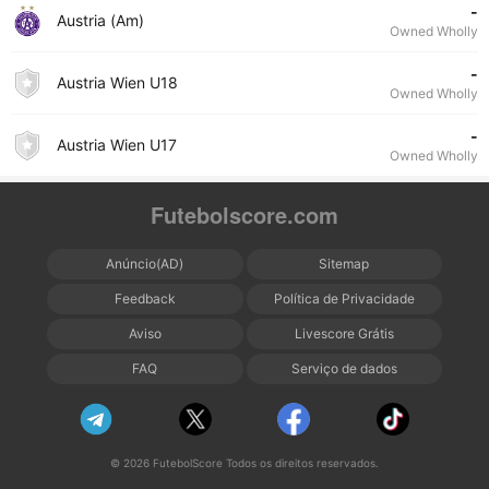
-
Austria (Am)
Owned Wholly
-
Austria Wien U18
Owned Wholly
-
Austria Wien U17
Owned Wholly
Futebolscore.com
Anúncio(AD)
Sitemap
Feedback
Política de Privacidade
Aviso
Livescore Grátis
FAQ
Serviço de dados
© 2026 FutebolScore Todos os direitos reservados.