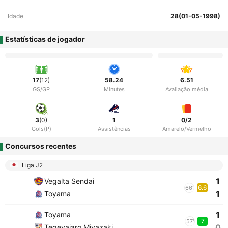
Idade
28(01-05-1998)
Estatísticas de jogador
17
(12)
58.24
6.51
GS/GP
Minutes
Avaliação média
3
(0)
1
0/2
Gols(P)
Assistências
Amarelo/Vermelho
Concursos recentes
Liga J2
1
Vegalta Sendai
6.6
66'
1
Toyama
1
Toyama
7
57'
0
Tegevajaro Miyazaki