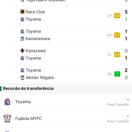
5
Nara Club
6.8
29'
1
Toyama
1
Toyama
6.7
69'
1
Kamatamare
0
Kanazawa
6.6
32'
1
Toyama
2
Toyama
7
90'
0
Albirex Niigata
Recorde de transferência
-
Toyama
Free Transfer
-
Fujieda MYFC
Free Transfer