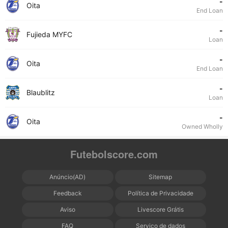
-
Oita
End Loan
-
Fujieda MYFC
Loan
-
Oita
End Loan
-
Blaublitz
Loan
-
Oita
Owned Wholly
Futebolscore.com
Anúncio(AD)
Sitemap
Feedback
Política de Privacidade
Aviso
Livescore Grátis
FAQ
Serviço de dados