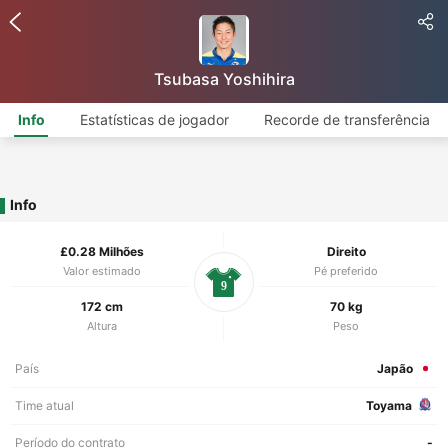
Tsubasa Yoshihira
Info
Estatísticas de jogador
Recorde de transferência
Info
£0.28 Milhões
Direito
Valor estimado
Pé preferido
9
172 cm
70 kg
Altura
Peso
País
Japão
Time atual
Toyama
Período do contrato
-