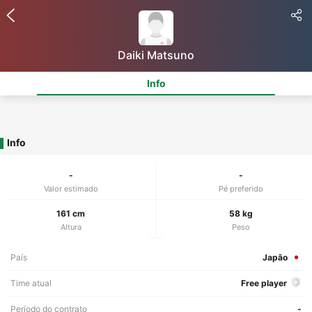
Daiki Matsuno
Info
Info
-
-
Valor estimado
Pé preferido
161 cm
58 kg
Altura
Peso
País
Japão
Time atual
Free player
Período do contrato
-